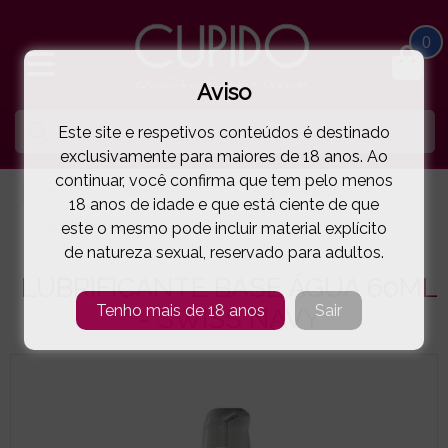
0
Aviso
Este site e respetivos conteúdos é destinado
exclusivamente para maiores de 18 anos. Ao
continuar, você confirma que tem pelo menos
HOME
FARMÁCIA XXX
LUBRIFICANTES ÁGUA
18 anos de idade e que está ciente de que
este o mesmo pode incluir material explícito
LUBRIFICANTE BASE ÁGUA 60ML - SWISS NAVY
( 44-25935 )
de natureza sexual, reservado para adultos.
LUBRIFICANTE BASE ÁGUA 60ML
Tenho mais de 18 anos
Sair
- SWISS NAVY