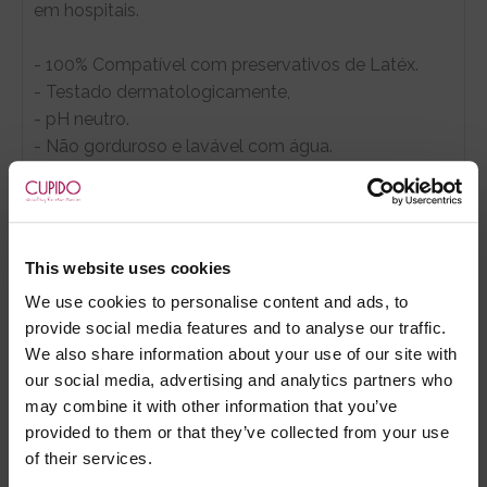
em hospitais.
- 100% Compatível com preservativos de Latéx.
- Testado dermatologicamente,
- pH neutro.
- Não gorduroso e lavável com água.
- Sem sabor e sem aroma, recomendado para sexo
oral
- Compatível com o uso de brinquedos eróticos
- Apresenta-se em embalagens com doseador de
This website uses cookies
60ml
We use cookies to personalise content and ads, to
provide social media features and to analyse our traffic.
We also share information about your use of our site with
our social media, advertising and analytics partners who
- Embalagens 100% discretas
may combine it with other information that you’ve
- *Entrega em 24 horas para pedidos antes das 16:00 h.
provided to them or that they’ve collected from your use
Após as 16:00 h, a sua encomenda será entregue em 48
of their services.
horas, dias úteis. Portugal e Espanha Continental para