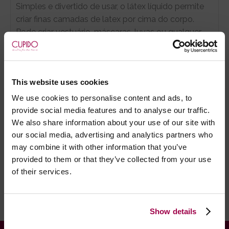
Simples e divertido de usar, o látex líquido permite
criar finas camadas de latex por cima do corpo.
Pode criar vestuário, máscaras, luvas ou qualquer
outra peça que desejar.
This website uses cookies
- Embalagens 100% discretas
We use cookies to personalise content and ads, to
- *Entrega em 24 horas para pedidos antes das 16:00 h.
provide social media features and to analyse our traffic.
Após as 16:00 h, a sua encomenda será entregue em 48
We also share information about your use of our site with
horas, dias úteis. Portugal e Espanha Continental para
our social media, advertising and analytics partners who
artigos em stock. Portes gratis depende do país de envio.
may combine it with other information that you’ve
Possibilidade de atraso em épocas festivas.
provided to them or that they’ve collected from your use
of their services.
RECOMENDAMOS
Show details