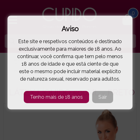
0
Aviso
Este site e respetivos conteúdos é destinado
exclusivamente para maiores de 18 anos. Ao
continuar, você confirma que tem pelo menos
HOME
LINGERIE E ROUPA HOMEM
18 anos de idade e que está ciente de que
este o mesmo pode incluir material explícito
FETICHE | LÁTEX | PELE | VINYL
LÁTEX LÍQUIDO 500ML - PRETO
( 77-9990 )
de natureza sexual, reservado para adultos.
LÁTEX LÍQUIDO 500ML - PRETO
Tenho mais de 18 anos
Sair