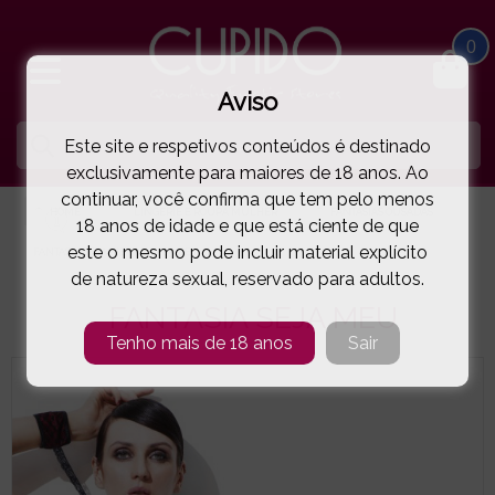
0
Aviso
Este site e respetivos conteúdos é destinado
exclusivamente para maiores de 18 anos. Ao
continuar, você confirma que tem pelo menos
HOME
LINGERIE E ROUPA MULHER
FANTASIAS OUSADAS
18 anos de idade e que está ciente de que
este o mesmo pode incluir material explícito
FANTASIA SEJA MEU
( 23-26558E )
de natureza sexual, reservado para adultos.
FANTASIA SEJA MEU
Tenho mais de 18 anos
Sair