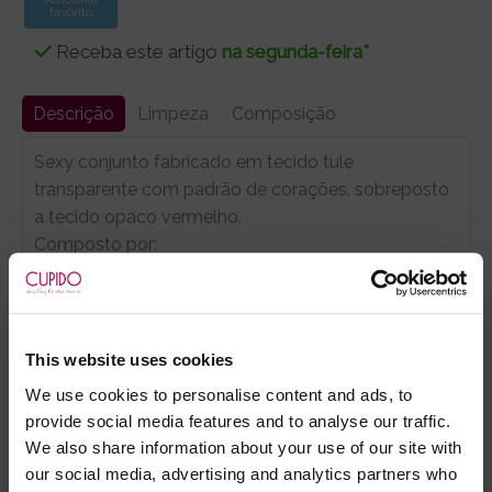
favorito
Receba este artigo
na segunda-feira*
Descrição
Limpeza
Composição
Sexy conjunto fabricado em tecido tule
transparente com padrão de corações, sobreposto
a tecido opaco vermelho.
Composto por:
- Top com abertura nos seios, ata no pescoço e
atrás;
- Cinto ligas, com ligueiros ajustáveis, fecha atrás
com 3 medidas de colchetes;
This website uses cookies
- Tanga fio dental com abertura na virilha;
We use cookies to personalise content and ads, to
- Coleira e algemas de pulso ligadas por tecido
provide social media features and to analyse our traffic.
rendado.
We also share information about your use of our site with
our social media, advertising and analytics partners who
OBS: Não inclui meias, veja a nossa categoria,
AQUI
.