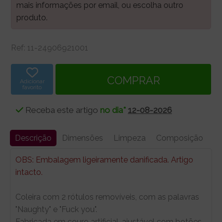
mais informações por email, ou escolha outro
produto.
Ref:
11-24906921001
Adicionar
favorito
Receba este artigo
no dia*
12-08-2026
Descrição
Dimensões
Limpeza
Composição
OBS: Embalagem ligeiramente danificada. Artigo
intacto.
Coleira com 2 rótulos removíveis, com as palavras
"Naughty" e "Fuck you".
Fabricada em couro artificial, ajustável com botões