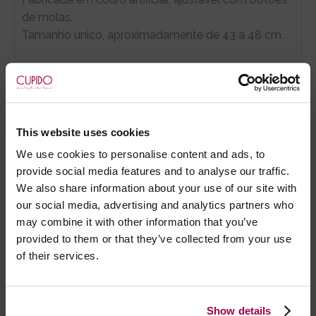
de molas.
Tamanho único, aproximadamente de 43 a 48 cm.
Marca:
Fetish Collection
This website uses cookies
We use cookies to personalise content and ads, to
- Embalagens 100% discretas
provide social media features and to analyse our traffic.
- *Entrega em 24 horas para pedidos antes das 16:00 h.
We also share information about your use of our site with
Após as 16:00 h, a sua encomenda será entregue em 48
our social media, advertising and analytics partners who
horas, dias úteis. Portugal e Espanha Continental para
may combine it with other information that you’ve
artigos em stock. Portes gratis depende do país de envio.
provided to them or that they’ve collected from your use
Possibilidade de atraso em épocas festivas.
of their services.
RECOMENDAMOS
Show details