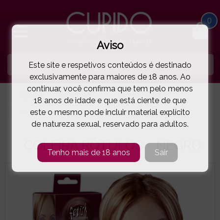
0
Aviso
Este site e respetivos conteúdos é destinado
exclusivamente para maiores de 18 anos. Ao
continuar, você confirma que tem pelo menos
HOME
SM | BONDAGE
MÁSCARAS | COLEIRAS
18 anos de idade e que está ciente de que
este o mesmo pode incluir material explícito
FETISH COLLECTION
COLEIRA RÓTULOS - NEGRO
( 11-24906921001 )
de natureza sexual, reservado para adultos.
COLEIRA RÓTULOS - NEGRO
Tenho mais de 18 anos
Sair