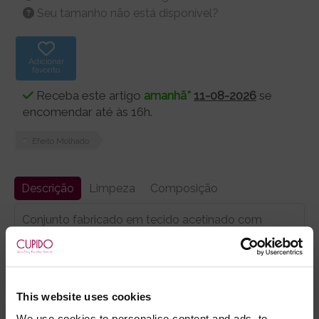
Seu tamanho não está disponível?
Adicionar
favorito
Receba este artigo
amanhã*
11-08-2026
se
encomendar até às 16h.
Efeito Molhado
Descrição
Limpeza
Composição
Conjunto fabricado em tecido acetinado com
elastano,e delicada renda de padrão floral.
Composto por 2 peças:
- Lindíssimo bustier com ligueiros e alças ajustáveis.
Fecho na lateral, e cordel atrás para melhor ajuste.
This website uses cookies
Copas reforçadas com arame, para suporte dos
We use cookies to personalise content and ads, to