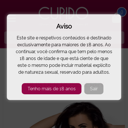
0
Aviso
Este site e respetivos conteúdos é destinado
exclusivamente para maiores de 18 anos. Ao
continuar, você confirma que tem pelo menos
HOME
LINGERIE E ROUPA MULHER
CORPETES | BUSTIERS
18 anos de idade e que está ciente de que
este o mesmo pode incluir material explícito
OBSESSIVE
BUSTIER ROSEBERRY
( 5-6980.E )
de natureza sexual, reservado para adultos.
BUSTIER ROSEBERRY
Tenho mais de 18 anos
Sair