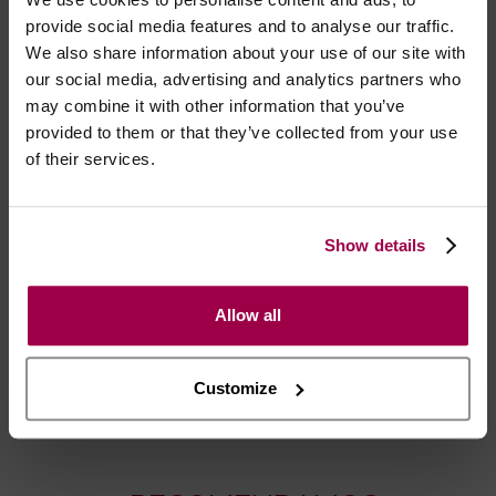
seios;
provide social media features and to analyse our traffic.
- Tanga asa delta a condizer.
We also share information about your use of our site with
our social media, advertising and analytics partners who
OBS: Não inclui meias ligas. Veja a nossa categoria,
may combine it with other information that you’ve
AQUI
.
provided to them or that they’ve collected from your use
of their services.
Marca:
Obsessive
Show details
- Embalagens 100% discretas
- *Entrega em 24 horas para pedidos antes das 16:00 h.
Allow all
Após as 16:00 h, a sua encomenda será entregue em 48
horas, dias úteis. Portugal e Espanha Continental para
artigos em stock. Portes gratis depende do país de envio.
Customize
Possibilidade de atraso em épocas festivas.