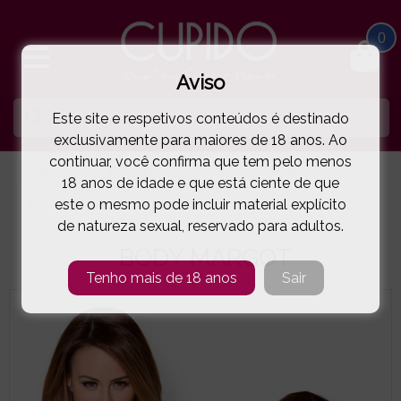
0
Aviso
Este site e respetivos conteúdos é destinado
exclusivamente para maiores de 18 anos. Ao
continuar, você confirma que tem pelo menos
HOME
LINGERIE E ROUPA MULHER
OBSESSIVE
18 anos de idade e que está ciente de que
este o mesmo pode incluir material explícito
BODY MARGOT
( 5-9027E )
de natureza sexual, reservado para adultos.
BODY MARGOT
Tenho mais de 18 anos
Sair