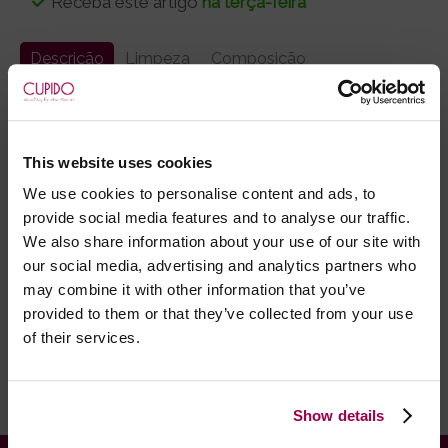
Receba este artigo
na terça-feira*
Descrição
Limpeza
Composição
Body Margot produzida em tule e renda de padrão
geométrico.
Copas almofadadas, alças ajustáveis.
This website uses cookies
We use cookies to personalise content and ads, to
Marca:
Obsessive
provide social media features and to analyse our traffic.
We also share information about your use of our site with
- Embalagens 100% discretas
our social media, advertising and analytics partners who
- *Entrega em 24 horas para pedidos antes das 16:00 h.
may combine it with other information that you’ve
Após as 16:00 h, a sua encomenda será entregue em 48
provided to them or that they’ve collected from your use
horas, dias úteis. Portugal e Espanha Continental para
of their services.
artigos em stock. Portes gratis depende do país de envio.
Possibilidade de atraso em épocas festivas.
Show details