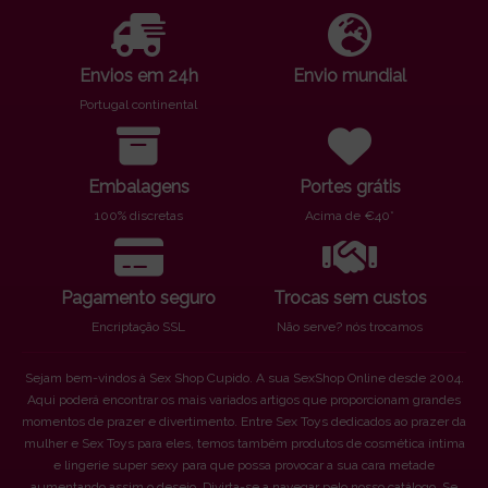
Envios em 24h
Envio mundial
Portugal continental
Embalagens
Portes grátis
100% discretas
Acima de €40*
Pagamento seguro
Trocas sem custos
Encriptação SSL
Não serve? nós trocamos
Sejam bem-vindos à Sex Shop Cupido. A sua SexShop Online desde 2004.
Aqui poderá encontrar os mais variados artigos que proporcionam grandes
momentos de prazer e divertimento. Entre Sex Toys dedicados ao prazer da
mulher e Sex Toys para eles, temos também produtos de cosmética íntima
e lingerie super sexy para que possa provocar a sua cara metade
aumentando assim o desejo. Divirta-se a navegar pelo nosso catálogo. Se