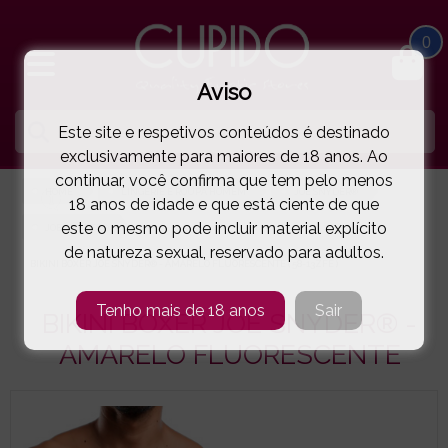
0
Aviso
Este site e respetivos conteúdos é destinado
exclusivamente para maiores de 18 anos. Ao
continuar, você confirma que tem pelo menos
HOME
LINGERIE E ROUPA HOMEM
JOE SNYDER®
18 anos de idade e que está ciente de que
este o mesmo pode incluir material explícito
JOE SNYDER®
de natureza sexual, reservado para adultos.
BIKINI BOXER JOE SNYDER® - AMARELO FLUORESCENTE
( 58-13ZFE )
Tenho mais de 18 anos
Sair
BIKINI BOXER JOE SNYDER® -
AMARELO FLUORESCENTE