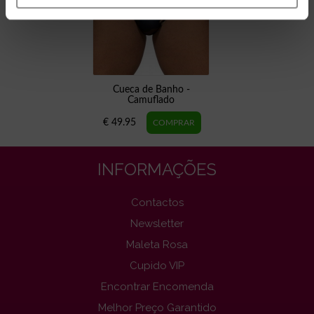
Cueca de Banho -
Camuflado
€ 49.95
INFORMAÇÕES
Contactos
Newsletter
Maleta Rosa
Cupido VIP
Encontrar Encomenda
Melhor Preço Garantido