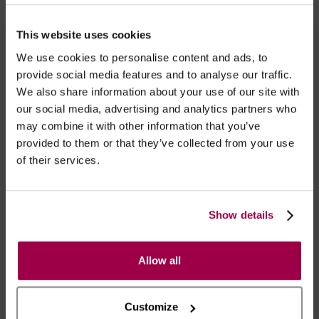
Marca:
Joe Snyder®
This website uses cookies
- Embalagens 100% discretas
We use cookies to personalise content and ads, to
provide social media features and to analyse our traffic.
- *Entrega em 24 horas para pedidos antes das 16:00 h.
We also share information about your use of our site with
Após as 16:00 h, a sua encomenda será entregue em 48
our social media, advertising and analytics partners who
horas, dias úteis. Portugal e Espanha Continental para
may combine it with other information that you’ve
artigos em stock. Portes gratis depende do país de envio.
provided to them or that they’ve collected from your use
Possibilidade de atraso em épocas festivas.
of their services.
RECOMENDAMOS
Show details
Allow all
Customize