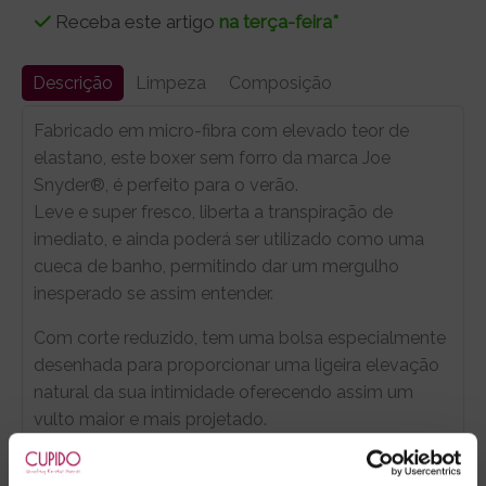
Receba este artigo
na terça-feira*
Descrição
Limpeza
Composição
Fabricado em micro-fibra com elevado teor de
elastano, este boxer sem forro da marca Joe
Snyder®, é perfeito para o verão.
Leve e super fresco, liberta a transpiração de
imediato, e ainda poderá ser utilizado como uma
cueca de banho, permitindo dar um mergulho
inesperado se assim entender.
Com corte reduzido, tem uma bolsa especialmente
desenhada para proporcionar uma ligeira elevação
natural da sua intimidade oferecendo assim um
vulto maior e mais projetado.