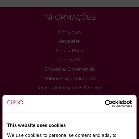
INFORMAÇÕES
Contactos
Newsletter
Maleta Rosa
Cupido VIP
Encontrar Encomenda
Melhor Preço Garantido
Termos, Informações & Envios
Privacidade
Página comissionistas
Livro De Reclamações On-Line
Ganhar Dinheiro
This website uses cookies
Blog Sex Shop
We use cookies to personalise content and ads, to