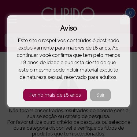
0
Aviso
Este site e respetivos conteúdos é destinado
exclusivamente para maiores de 18 anos. Ao
continuar, você confirma que tem pelo menos
HOME
FANTASIAS | ACESSÓRIOS
CHAPÉUS & CAPACETES
18 anos de idade e que está ciente de que
este o mesmo pode incluir material explícito
de natureza sexual, reservado para adultos.
Tenho mais de 18 anos
Sair
Não foram encontrados resultados de acordo com a
sua selecção ou critério de pesquisa.
Por favor utilize outro critério de pesquisa ou selecione
outra categoria disponivel e verifique os filtros de
produtos que tem selecionados.