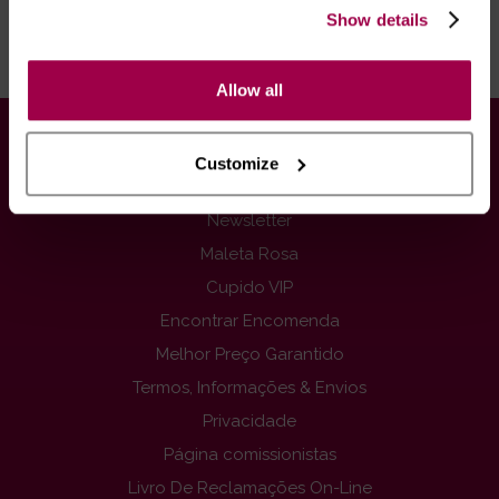
Show details
Página 1 de 1 — 7 de
7
Artigos
Allow all
INFORMAÇÕES
Customize
Contactos
Newsletter
Maleta Rosa
Cupido VIP
Encontrar Encomenda
Melhor Preço Garantido
Termos, Informações & Envios
Privacidade
Página comissionistas
Livro De Reclamações On-Line