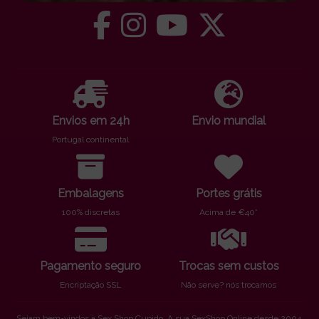
Envios em 24h
Envio mundial
Portugal continental
Embalagens
Portes grátis
100% discretas
Acima de €40*
Pagamento seguro
Trocas sem custos
Encriptação SSL
Não serve? nós trocamos
Sejam bem-vindos à Sex Shop Cupido. A sua SexShop Online desde 2004.