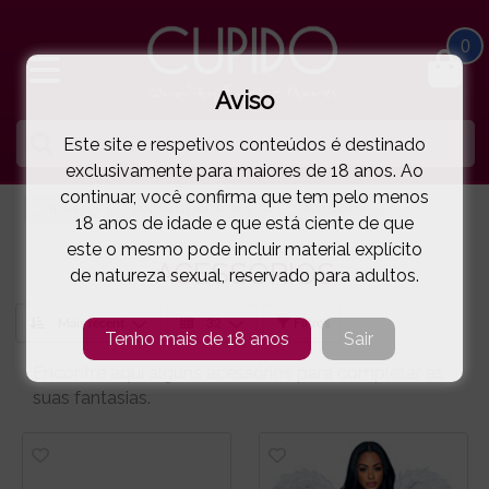
0
Aviso
Este site e respetivos conteúdos é destinado
exclusivamente para maiores de 18 anos. Ao
continuar, você confirma que tem pelo menos
HOME
FANTASIAS | ACESSÓRIOS
ACESSÓRIOS
18 anos de idade e que está ciente de que
este o mesmo pode incluir material explícito
ACESSÓRIOS
de natureza sexual, reservado para adultos.
Filtros
Tenho mais de 18 anos
Sair
Encontre aqui alguns acessórios para completar as
suas fantasias.