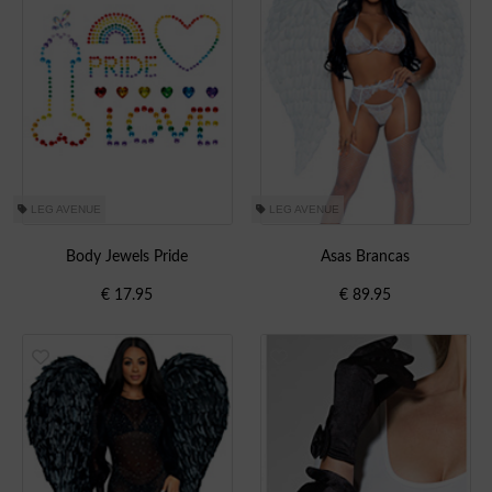
LEG AVENUE
LEG AVENUE
Body Jewels Pride
Asas Brancas
€
17.95
€
89.95