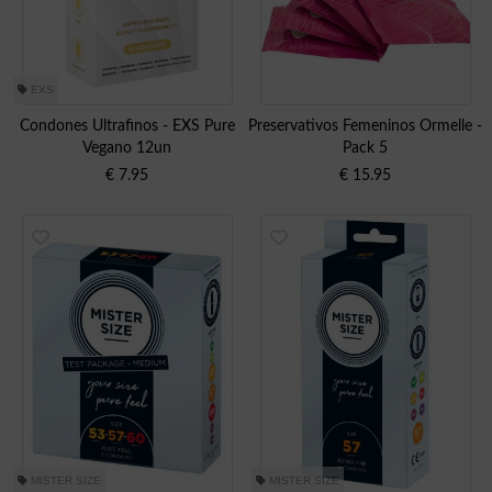
EXS
Condones Ultrafinos - EXS Pure
Preservativos Femeninos Ormelle -
Vegano 12un
Pack 5
€
7.95
€
15.95
MISTER SIZE
MISTER SIZE