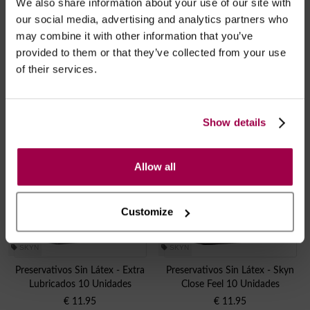
We also share information about your use of our site with
SKYN
SKYN
our social media, advertising and analytics partners who
Preservativos Sin Látex - Skyn
Preservativos Sin Látex - Skyn Elite
may combine it with other information that you’ve
Intense Feel 10 Unidades
10 Unidades
provided to them or that they’ve collected from your use
€
13.95
€
13.95
of their services.
Show details
Allow all
Customize
SKYN
SKYN
Preservativos Sin Látex - Extra
Preservativos Sin Látex - Skyn
Lubricados 10 Unidades
Close Feel 10 Unidades
€
11.95
€
11.95