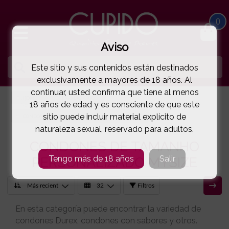
0
Aviso
Este sitio y sus contenidos están destinados
exclusivamente a mayores de 18 años. Al
continuar, usted confirma que tiene al menos
HOME
FARMACIA XXX
18 años de edad y es consciente de que este
sitio puede incluir material explícito de
CONDONES DE TAMANHO PERSONALIZADO MYSIZE
naturaleza sexual, reservado para adultos.
CONDONES DE TAMANHO
Tengo más de 18 años
Salir
PERSONALIZADO MYSIZE
Filtros
En esta categoría puede encontrar la variedad de
condones Durex, condones con sabores y otros.