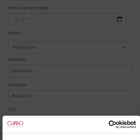
Fecha De Nacimiento
Género
Dirección
Población
CEP
País y provincia