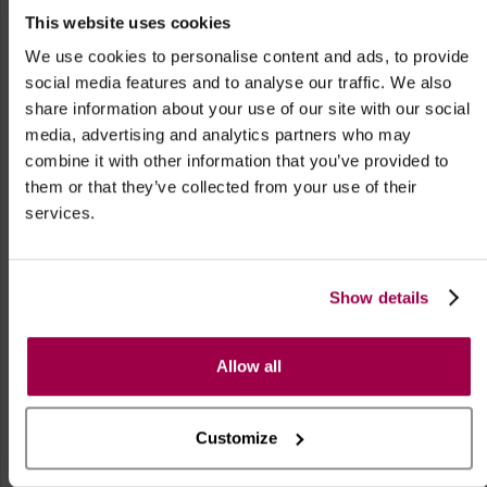
This website uses cookies
We use cookies to personalise content and ads, to provide
Teléfono
social media features and to analyse our traffic. We also
share information about your use of our site with our social
media, advertising and analytics partners who may
combine it with other information that you’ve provided to
Quiero recibir el boletín
them or that they’ve collected from your use of their
services.
Quiero recibir el boletín de Fiestas Swing
Declaro que acepto los
Términos y Condiciones
y la
Política de Privacidad
Show details
Allow all
Customize
Registro