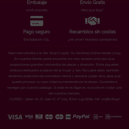
Embalaje
Envío Gratis
100% discreto
Más que €40*
Pago seguro
Recambios sin costes
Encriptación SSL
¿No sirve? Nosotros cambiamos
Sean bienvenidos a la Sex Shop Cupido. Su SexShop Online desde 2004.
En nuestra tienda podrá encontrar los más variados artículos que
proporcionan grandes momentos de placer y diversión. Entre joguetes
eróticos dedicados al placer de la mujer y Sex Toys para ellos, también
tenemos productos de cosmética íntima y lencería súper sexy para que
pueda provocar su cara mitad aumentando así el deseo. Diviértete a
navegar por nuestro catálogo. Si está en el Algarve, no dude en visitar una
de nuestras tiendas.
CUPIDO - Sede: Av. D. Joao VI, nº 205. 8700-134 Olhão. Nif: 205826040