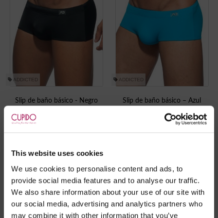
ADDICTED
ADDICTED
Slip de baño básico - Negro
Slip de baño básico – Azul
€
49.95
€
49.95
This website uses cookies
We use cookies to personalise content and ads, to
provide social media features and to analyse our traffic.
We also share information about your use of our site with
our social media, advertising and analytics partners who
may combine it with other information that you’ve