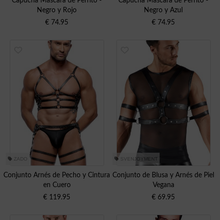
Capucha Máscara de Perrito -
Capucha Máscara de Perrito -
Negro y Rojo
Negro y Azul
€
74.95
€
74.95
ZADO
SVENJOYMENT
Conjunto Arnés de Pecho y Cintura
Conjunto de Blusa y Arnés de Piel
en Cuero
Vegana
€
119.95
€
69.95