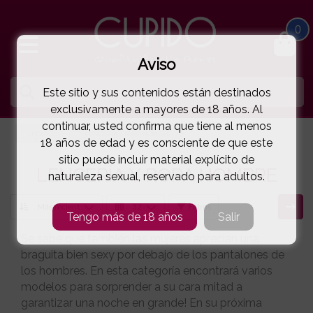
0
Aviso
Este sitio y sus contenidos están destinados
exclusivamente a mayores de 18 años. Al
continuar, usted confirma que tiene al menos
HOME
LENCERÍA Y ROPA HOMBRE
18 años de edad y es consciente de que este
sitio puede incluir material explícito de
LENCERÍA Y ROPA HOMBRE
naturaleza sexual, reservado para adultos.
Filtros
Tengo más de 18 años
Salir
Se sabe que también las mujeres aprecian una
braguita bien sexy por debajo de los pantalones de
los hombres. En esta categoría encontrará varios
modelos para sorprender a su cara mitad a
garantizar una noche en grande! En su próxima