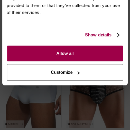
provided to them or that they’ve collected from your use
of their services.
ADDICTED
ADDICTED
Sunga de Baño Básica - Azul Claro
Slip de Baño Básico - Rojo
Show details
€
49.95
€
49.95
Allow all
Customize
ADDICTED
SVENJOYMENT