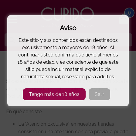
0
Aviso
Este sitio y sus contenidos están destinados
exclusivamente a mayores de 18 años. Al
continuar, usted confirma que tiene al menos
ATENCIÓN EXCLUSIVA
18 años de edad y es consciente de que este
sitio puede incluir material explícito de
naturaleza sexual, reservado para adultos.
Si desea ser atendido/a de forma discreta, con toda la
atención centrada en usted, solicite nuestra "Atención
Tengo más de 18 años
Salir
Exclusiva".
En qué consiste:
La "Atención Exclusiva" en nuestras tiendas
consiste en una atención con cita previa, a puerta