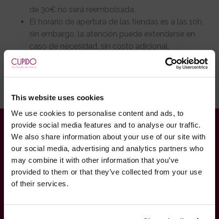
de 30€ no será reembolsada.
El horario de apertura de las tiendas es a las 10h,
sin embargo, la atención puede extenderse en
caso de necesidad, sin costo adicional.
Atención para 1 o 2 personas como máximo. Si
desea una atención para 3-4 personas, la tarifa
fija es de 60€.
This website uses cookies
We use cookies to personalise content and ads, to
INFORMACIÓN
provide social media features and to analyse our traffic.
We also share information about your use of our site with
Contáctenos
our social media, advertising and analytics partners who
may combine it with other information that you’ve
Newsletter
provided to them or that they’ve collected from your use
Cupido VIP
of their services.
Encontrar Pedido
Términos, Información y Envío