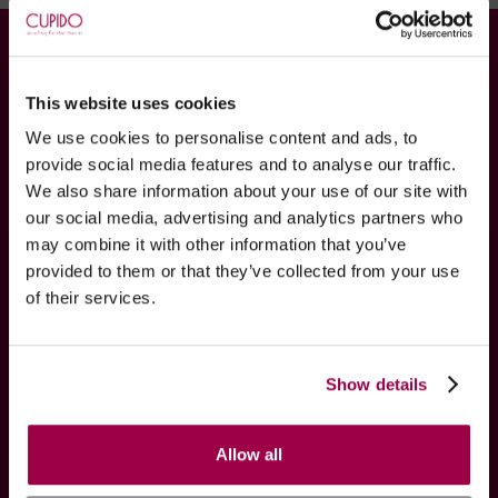
INFORMACIÓN
Contáctenos
This website uses cookies
Newsletter
We use cookies to personalise content and ads, to
Cupido VIP
provide social media features and to analyse our traffic.
We also share information about your use of our site with
Encontrar Pedido
our social media, advertising and analytics partners who
Términos, Información y Envío
may combine it with other information that you’ve
Privacidad
provided to them or that they’ve collected from your use
Swing
of their services.
Atención Exclusiva
Politica Cookies
Show details
Mapa del sitio
SOCIALICE CON NOSOTROS
Allow all