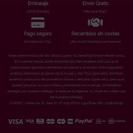
Embalaje
Envío Gratis
100% discreto
Más que €40*
Pago seguro
Recambios sin costes
Encriptación SSL
¿No sirve? Nosotros cambiamos
Sean bienvenidos a la Sex Shop Cupido. Su SexShop Online desde 2004.
En nuestra tienda podrá encontrar los más variados artículos que
proporcionan grandes momentos de placer y diversión. Entre joguetes
eróticos dedicados al placer de la mujer y Sex Toys para ellos, también
tenemos productos de cosmética íntima y lencería súper sexy para que
pueda provocar su cara mitad aumentando así el deseo. Diviértete a
navegar por nuestro catálogo. Si está en el Algarve, no dude en visitar una
de nuestras tiendas.
CUPIDO - Sede: Av. D. Joao VI, nº 205. 8700-134 Olhão. Nif: 205826040