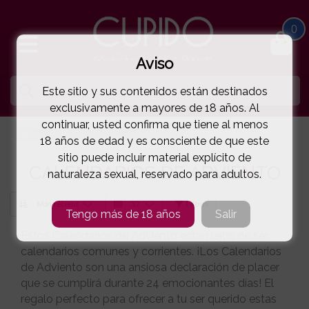
0
Aviso
Este sitio y sus contenidos están destinados
exclusivamente a mayores de 18 años. Al
continuar, usted confirma que tiene al menos
HOME
CALENDARIOS DE ADVIENTO
18 años de edad y es consciente de que este
sitio puede incluir material explícito de
CALENDARIOS DE ADVIENTO
naturaleza sexual, reservado para adultos.
Filtros
Tengo más de 18 años
Salir
Estos Calendarios de Adviento están lejos de ser
calendarios comunes y corrientes. ¡Los Calendarios
de Adviento son una ansiosa declaración de placer
que se cumplirá durante 24 emocionantes días! El
regalo perfecto para ofrecer a tu ser querido estas