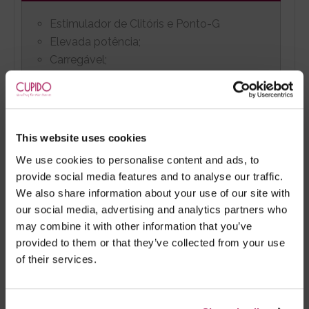
Estimulador de Clitóris e Ponto-G
Elevada potência;
Carregável;
2 motores independentes;
12 Modos de vibração;
2 anos de garantia.
This website uses cookies
We use cookies to personalise content and ads, to
OUTRAS CARACTERÍSTICAS
provide social media features and to analyse our traffic.
We also share information about your use of our site with
Nível sonoro baixo, < 68dB;
our social media, advertising and analytics partners who
Bloqueio de viagem. Para ativar e
may combine it with other information that you’ve
desativar, deve pressionar o botão + e -
provided to them or that they’ve collected from your use
durante 3 segundos.
of their services.
TACTO