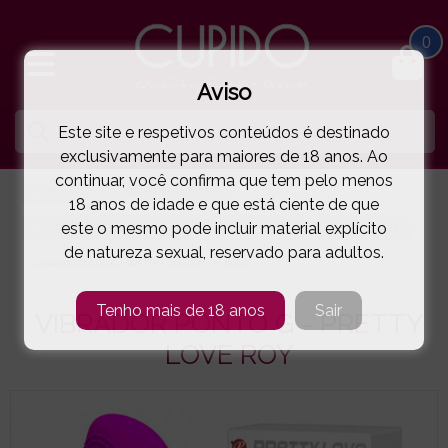
0
Aviso
Este site e respetivos conteúdos é destinado
exclusivamente para maiores de 18 anos. Ao
continuar, você confirma que tem pelo menos
HOME
VIBRADORES & DILDOS
18 anos de idade e que está ciente de que
este o mesmo pode incluir material explícito
VIBRADORES COM ESTIMULADOR DE CLÍTORIS - RABBIT
PRETTY LOVE
de natureza sexual, reservado para adultos.
VIBRADOR PONTO G - PRETTY LOVE ROY
( 77-6061 )
Tenho mais de 18 anos
Sair
VIBRADOR PONTO G - PRETTY
LOVE ROY