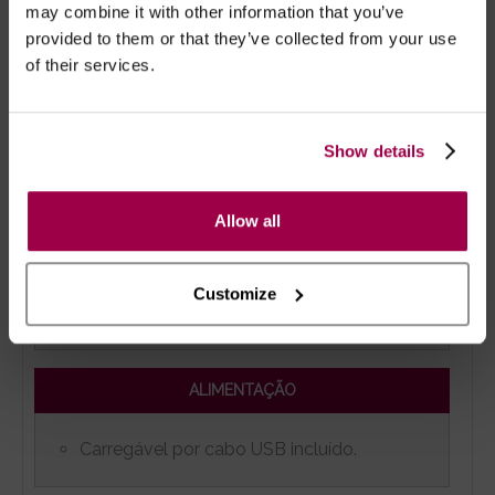
deve, premir continuamente o primeiro
may combine it with other information that you’ve
botão do painel e em simultâneo colocar
provided to them or that they’ve collected from your use
um fio de água a correr para dentro do
of their services.
sugador, juntamente com um pouco de
desinfectante próprio para brinquedos.
Continuar a premir o botão até sair toda a
Show details
água da conduta.
Allow all
TACTO
Customize
Toque suave e aveludado.
ALIMENTAÇÃO
Carregável por cabo USB incluído.