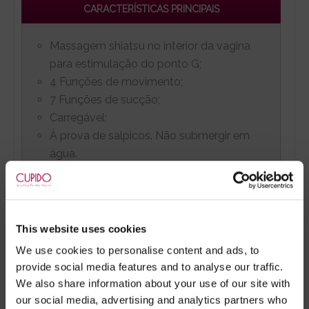
CARACTERÍSTICAS PRINCIPAIS
Massagem shiatsu no interior da vagina
para estimulação do ponto G;
4 Funções de movimento;
7 Funções de sucção;
Carregável;
À prova de salpicos. Não submergir em
água.
LIMPEZA
This website uses cookies
Este brinquedo deve ser limpo antes e
We use cookies to personalise content and ads, to
após cada utilização, com desinfectante
provide social media features and to analyse our traffic.
próprio para brinquedos;
We also share information about your use of our site with
Para limpar o interior do sistema de sucção
our social media, advertising and analytics partners who