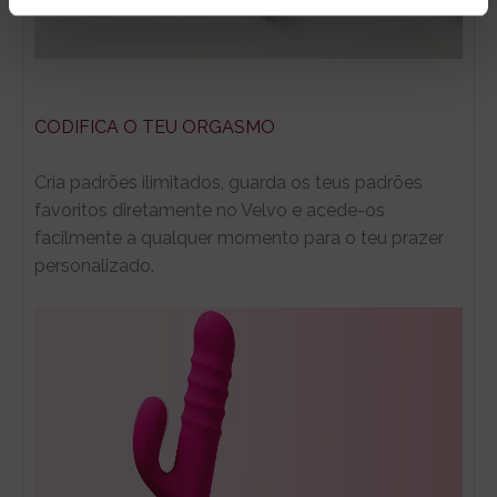
CODIFICA O TEU ORGASMO
Cria padrões ilimitados, guarda os teus padrões
favoritos diretamente no Velvo e acede-os
facilmente a qualquer momento para o teu prazer
personalizado.