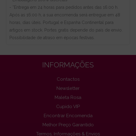
- *Entrega em 24 horas para pedidos antes das 16:00 h.
Após as 16:00 h, a sua encomenda será entregue em 48
horas, dias úteis. Portugal e Espanha Continental para
artigos em stock. Portes gratis depende do país de envio.
Possibilidade de atraso em épocas festivas.
INFORMAÇÕES
Contactos
Newsletter
Maleta Rosa
Cupido VIP
Encontrar Encomenda
Melhor Preço Garantido
Termos, Informações & Envios