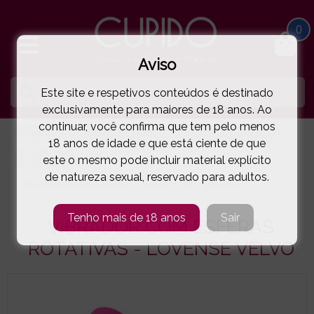
0
Aviso
Este site e respetivos conteúdos é destinado
exclusivamente para maiores de 18 anos. Ao
continuar, você confirma que tem pelo menos
HOME
VIBRADORES & DILDOS
VIBRADORES COM ROTAÇÃO
18 anos de idade e que está ciente de que
este o mesmo pode incluir material explícito
LOVENSE
de natureza sexual, reservado para adultos.
VIBRADOR COM ESFERAS ROTATIVAS - LOVENSE VELVO
( 11-54082610000 )
Tenho mais de 18 anos
Sair
VIBRADOR COM ESFERAS
ROTATIVAS - LOVENSE VELVO