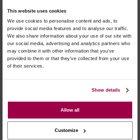
This website uses cookies
We use cookies to personalise content and ads, to
DISFRUTA DE ESTIMULAÇÃO CORPORAL
provide social media features and to analyse our traffic.
COMPLETA EM SINCRONIZAÇÃO PERFEITA
We also share information about your use of our site with
our social media, advertising and analytics partners who
Cada impulso do Velvo faz com que o
Gemini
vibre
may combine it with other information that you’ve
em perfeita sincronia no teu peito, inundando as
provided to them or that they’ve collected from your use
tuas partes mais sensíveis com ondas de sensações
of their services.
que se intensificam num êxtase irresistível e misto.
Show details
Allow all
Customize