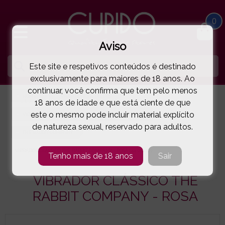
0
Aviso
Este site e respetivos conteúdos é destinado
exclusivamente para maiores de 18 anos. Ao
continuar, você confirma que tem pelo menos
HOME
VIBRADORES & DILDOS
18 anos de idade e que está ciente de que
este o mesmo pode incluir material explícito
VIBRADORES COM ESTIMULADOR DE CLÍTORIS - RABBIT
de natureza sexual, reservado para adultos.
THE RABBIT COMPANY
VIBRADOR CLÁSSICO THE RABBIT COMPANY - ROSA
( 44-26410 )
Tenho mais de 18 anos
Sair
VIBRADOR CLÁSSICO THE
RABBIT COMPANY - ROSA