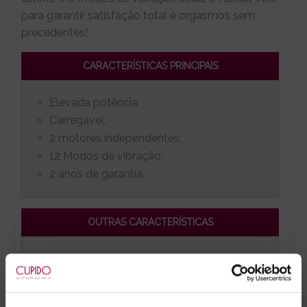
para garantir satisfação total e orgasmos sem
precedentes!
CARACTERÍSTICAS PRINCIPAIS
Elevada potência;
Carregável;
2 motores independentes;
12 Modos de vibração;
2 anos de garantia.
OUTRAS CARACTERÍSTICAS
Nível sonoro baixo, < 68dB;
Bloqueio de viagem. Para ativar e
desativar, deve pressionar o botão + e -