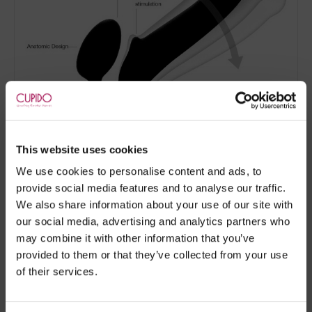
This website uses cookies
We use cookies to personalise content and ads, to
provide social media features and to analyse our traffic.
We also share information about your use of our site with
our social media, advertising and analytics partners who
may combine it with other information that you’ve
Marca:
Strap-on-me®
provided to them or that they’ve collected from your use
of their services.
- Embalagens 100% discretas
- *Entrega em 24 horas para pedidos antes das 16:00 h.