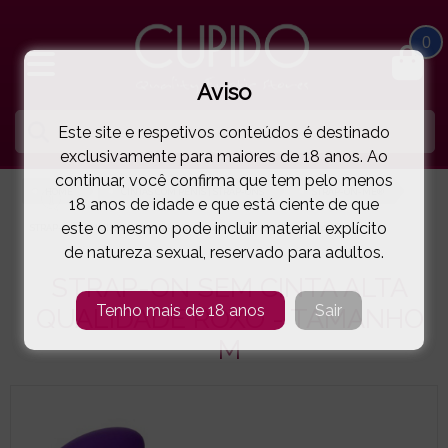
0
Aviso
Este site e respetivos conteúdos é destinado
exclusivamente para maiores de 18 anos. Ao
continuar, você confirma que tem pelo menos
HOME
CINTAS COM PENIS | STRAP-ONS
STRAP-ON-ME®
18 anos de idade e que está ciente de que
este o mesmo pode incluir material explícito
STRAP-ON SEM CINTA ALTA QUALIDADE ROXO - TAMANHO M
( 88-3229 )
de natureza sexual, reservado para adultos.
STRAP-ON SEM CINTA ALTA
Tenho mais de 18 anos
Sair
QUALIDADE ROXO - TAMANHO
M