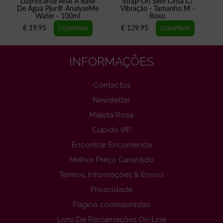
Lubrificante Anal À Base
Strap-On Sem Cinta C/
De Água Pjur® AnalyseMe
Vibração - Tamanho M -
Water - 100ml
Roxo
€ 19.95
€ 139.95
INFORMAÇÕES
Contactos
Newsletter
Maleta Rosa
Cupido VIP
Encontrar Encomenda
Melhor Preço Garantido
Termos, Informações & Envios
Privacidade
Página comissionistas
Livro De Reclamações On-Line