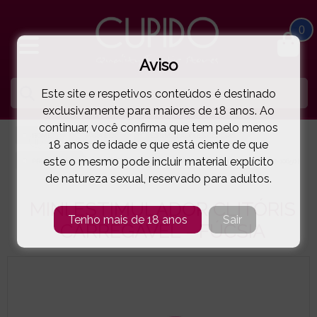
0
Aviso
Este site e respetivos conteúdos é destinado
exclusivamente para maiores de 18 anos. Ao
continuar, você confirma que tem pelo menos
HOME
PARA ELA
ESTIMULADORES CLITÓRIS
18 anos de idade e que está ciente de que
este o mesmo pode incluir material explícito
PRETTY LOVE
MINI ESTIMULADOR CLITÓRIS CARREGÁVEL - FÚCSIA
( 77-10650 )
de natureza sexual, reservado para adultos.
MINI ESTIMULADOR CLITÓRIS
Tenho mais de 18 anos
Sair
CARREGÁVEL - FÚCSIA