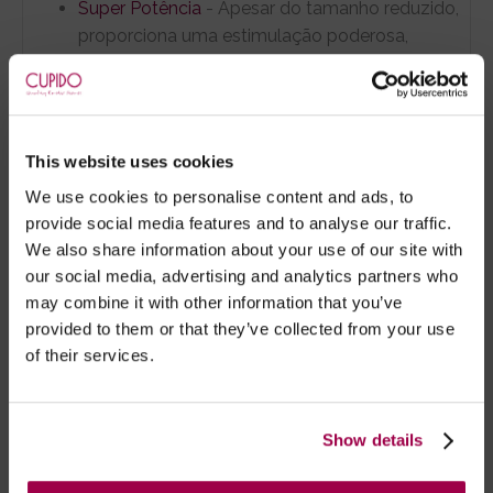
Super Potência
- Apesar do tamanho reduzido,
proporciona uma estimulação poderosa,
capaz de conduzir-te a
um clímax inesquecível.
Fácil de Usar
- Um único botão na base
This website uses cookies
permite alternar rapidamente entre os modos
We use cookies to personalise content and ads, to
de vibração, tornando a experiência simples e
provide social media features and to analyse our traffic.
intuitiva.
We also share information about your use of our site with
our social media, advertising and analytics partners who
Discrição Total
- Silenciosa e discreta,
may combine it with other information that you’ve
garante momentos de prazer espontâneos
provided to them or that they’ve collected from your use
sem chamar a atenção.
of their services.
Material Seguro
- Fabricada em materiais
suaves e agradáveis ao toque, ideais para
Show details
todos os tipos de pele.