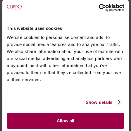
Suave e sedoso.
ALIMENTAÇÃO
This website uses cookies
We use cookies to personalise content and ads, to
Carregável com cabo USB incluído.
provide social media features and to analyse our traffic.
Carregar até luz se manter acesa.
We also share information about your use of our site with
Comando funciona com 1 pilhas CR2032.
our social media, advertising and analytics partners who
Incluída.
may combine it with other information that you’ve
provided to them or that they’ve collected from your use
of their services.
- Embalagens 100% discretas
- *Entrega em 24 horas para pedidos antes das 16:00 h.
Show details
Após as 16:00 h, a sua encomenda será entregue em 48
horas, dias úteis. Portugal e Espanha Continental para
artigos em stock. Portes gratis depende do país de envio.
Allow all
Possibilidade de atraso em épocas festivas.