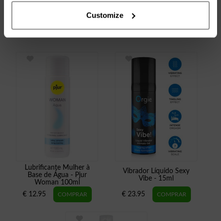
Customize
RECOMENDAMOS
Lubrificante Mulher à
Vibrador Líquido Sexy
Base de Água - Pjur
Vibe - 15ml
Woman 100ml
€ 12.95
€ 23.95