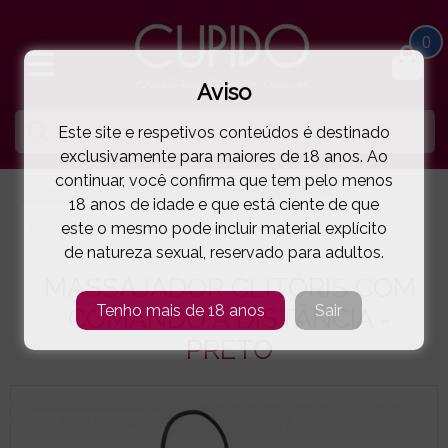
0
Aviso
Este site e respetivos conteúdos é destinado
exclusivamente para maiores de 18 anos. Ao
continuar, você confirma que tem pelo menos
HOME
PARA ELA
ESTIMULADORES CLITÓRIS
18 anos de idade e que está ciente de que
este o mesmo pode incluir material explícito
MASSAJADOR CLITÓRIS COM COMANDO À DISTÂNCIA - PRETO
( 88-92059 )
de natureza sexual, reservado para adultos.
MASSAJADOR CLITÓRIS COM
Tenho mais de 18 anos
Sair
COMANDO À DISTÂNCIA -
PRETO