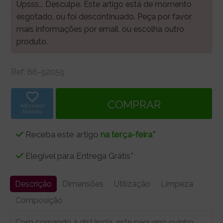
Upsss... Desculpe. Este artigo está de momento
esgotado, ou foi descontinuado. Peça por favor
mais informações por email, ou escolha outro
produto.
Ref:
88-92059
Adicionar
favorito
Receba este artigo
na terça-feira*
Elegível para Entrega Grátis*
Descrição
Dimensões
Utilização
Limpeza
Composição
Com comando à distância, este pequeno ovinho