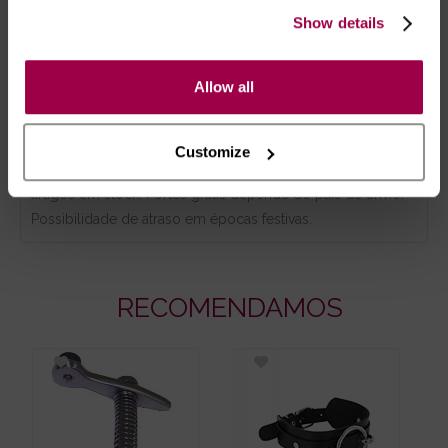
desinfetante especial para brinquedos eróticos
Show details
antes e depois de cada utilização.
Allow all
- Embalagens 100% discretas
- *Entrega em 24 horas para pedidos antes das 16:00 h.
Após as 16:00 h, a sua encomenda será entregue em 48
Customize
horas, dias úteis. Portugal e Espanha Continental para
artigos em stock. Portes gratis depende do país de envio.
Possibilidade de atraso em épocas festivas.
RECOMENDAMOS