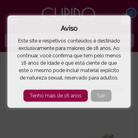
0
Aviso
Este site e respetivos conteúdos é destinado
exclusivamente para maiores de 18 anos. Ao
continuar, você confirma que tem pelo menos
HOME
PARA ELE
JAULAS CASTIDADE PÉNIS
18 anos de idade e que está ciente de que
este o mesmo pode incluir material explícito
JAULA DE CASTIDADE COM PLUG URETRAL
( 77-8161 )
de natureza sexual, reservado para adultos.
JAULA DE CASTIDADE COM
Tenho mais de 18 anos
Sair
PLUG URETRAL