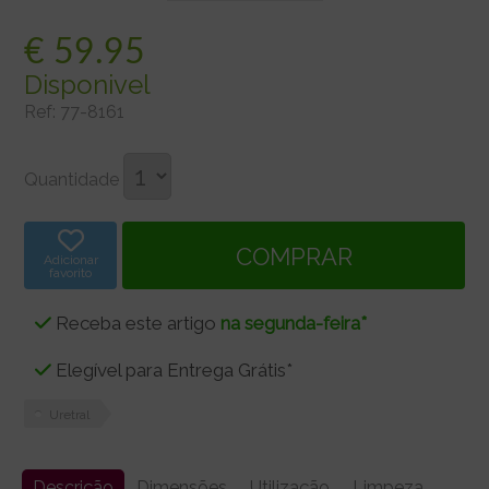
€
59.95
Disponivel
Ref:
77-8161
Quantidade
Adicionar
favorito
Receba este artigo
na segunda-feira*
Elegível para Entrega Grátis*
Uretral
Descrição
Dimensões
Utilização
Limpeza