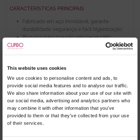
CARACTERÍSTICAS PRINCIPAIS
Fabricado em aço inoxidável, garante
durabilidade, segurança e fácil higienização;
Plug oco para que não seja necessário
remover a jaula para urinar;
Inclui cadeado com duas chaves. OBS: O
Cadeado poderá ser diferente da imagem.
This website uses cookies
We use cookies to personalise content and ads, to
NOTAS IMPORTANTES
provide social media features and to analyse our traffic.
We also share information about your use of our site with
Antes de utilizar este artigo, deve familiarizar-
our social media, advertising and analytics partners who
se bem com o processo. Leia por favor o
may combine it with other information that you’ve
separador "
Utilização
"
provided to them or that they’ve collected from your use
of their services.
Certifique-se de que a sonda está
devidamente higienizada com
spray