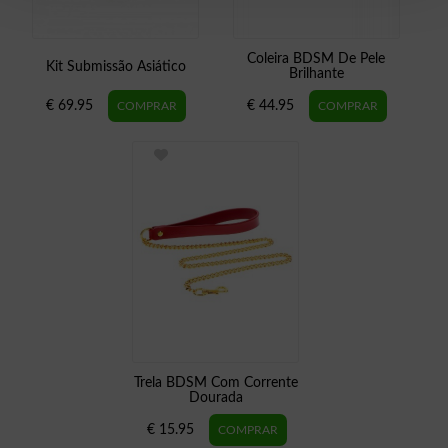
Coleira BDSM De Pele
Kit Submissão Asiático
Brilhante
€ 69.95
€ 44.95
Trela BDSM Com Corrente
Dourada
€ 15.95