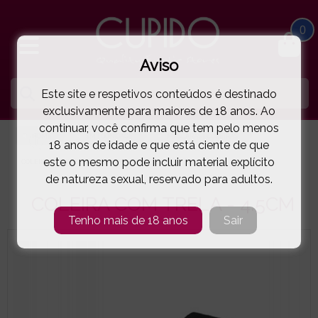
0
Aviso
Este site e respetivos conteúdos é destinado
exclusivamente para maiores de 18 anos. Ao
continuar, você confirma que tem pelo menos
HOME
SM | BONDAGE
MÁSCARAS | COLEIRAS
18 anos de idade e que está ciente de que
este o mesmo pode incluir material explícito
COLEIRA COM TRELA - 4.5CM
( 88-3728 )
de natureza sexual, reservado para adultos.
COLEIRA COM TRELA - 4.5CM
Tenho mais de 18 anos
Sair