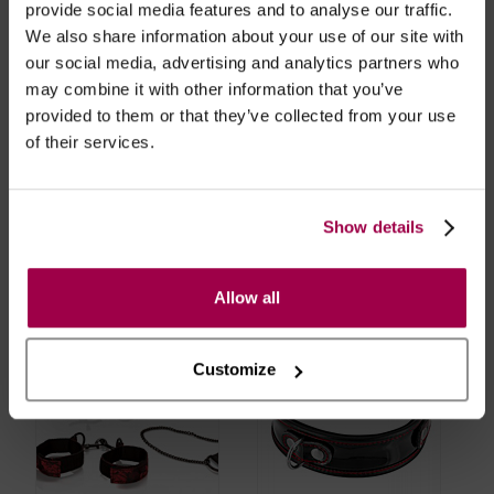
provide social media features and to analyse our traffic.
- Embalagens 100% discretas
We also share information about your use of our site with
- *Entrega em 24 horas para pedidos antes das 16:00 h.
our social media, advertising and analytics partners who
Após as 16:00 h, a sua encomenda será entregue em 48
may combine it with other information that you’ve
horas, dias úteis. Portugal e Espanha Continental para
provided to them or that they’ve collected from your use
artigos em stock. Portes gratis depende do país de envio.
of their services.
Possibilidade de atraso em épocas festivas.
Show details
RECOMENDAMOS
Allow all
Customize