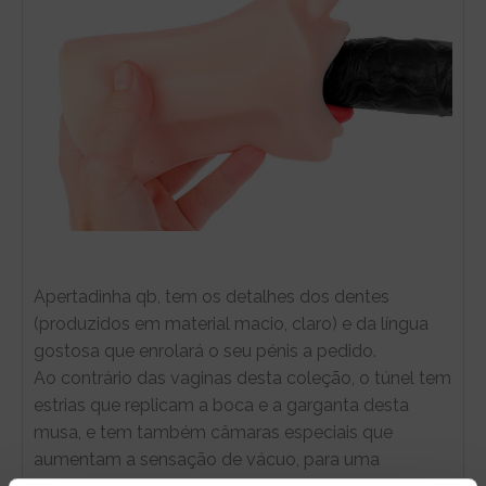
Apertadinha qb, tem os detalhes dos dentes
(produzidos em material macio, claro) e da língua
gostosa que enrolará o seu pénis a pedido.
Ao contrário das vaginas desta coleção, o túnel tem
estrias que replicam a boca e a garganta desta
musa, e tem também câmaras especiais que
aumentam a sensação de vácuo, para uma