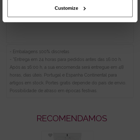
Customize
- Embalagens 100% discretas
- *Entrega em 24 horas para pedidos antes das 16:00 h.
Após as 16:00 h, a sua encomenda será entregue em 48
horas, dias úteis. Portugal e Espanha Continental para
artigos em stock. Portes gratis depende do país de envio.
Possibilidade de atraso em épocas festivas.
RECOMENDAMOS