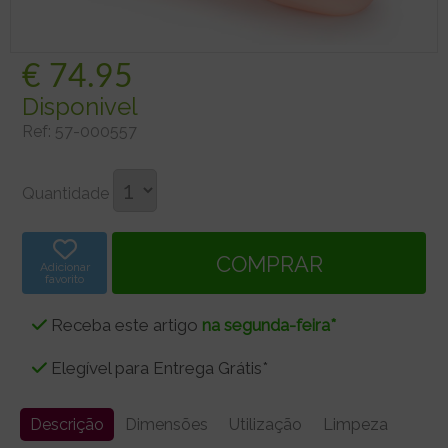
€
74.95
Disponivel
Ref:
57-000557
Quantidade
Adicionar
favorito
Receba este artigo
na segunda-feira*
Elegível para Entrega Grátis*
Descrição
Dimensões
Utilização
Limpeza