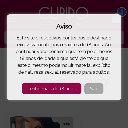
0
Aviso
Este site e respetivos conteúdos é destinado
exclusivamente para maiores de 18 anos. Ao
continuar, você confirma que tem pelo menos
HOME
PARA ELE
VAGINAS MEIKI®
18 anos de idade e que está ciente de que
este o mesmo pode incluir material explícito
HONOKA MIHARA SUPER FALÁTIO
( 57-000557 )
de natureza sexual, reservado para adultos.
HONOKA MIHARA SUPER
Tenho mais de 18 anos
Sair
FALÁTIO