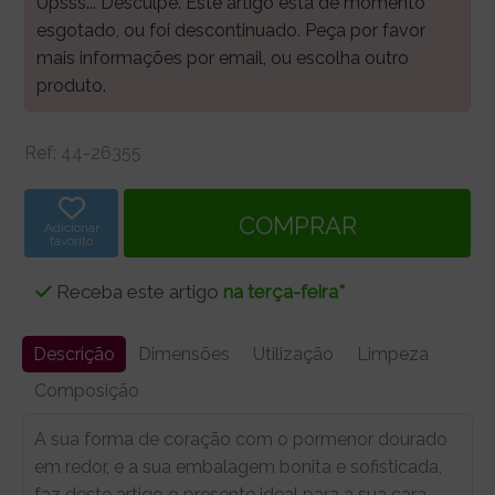
Upsss... Desculpe. Este artigo está de momento
esgotado, ou foi descontinuado. Peça por favor
mais informações por email, ou escolha outro
produto.
Ref:
44-26355
Adicionar
favorito
Receba este artigo
na terça-feira*
Descrição
Dimensões
Utilização
Limpeza
Composição
A sua forma de coração com o pormenor dourado
em redor, e a sua embalagem bonita e sofisticada,
faz deste artigo o presente ideal para a sua cara