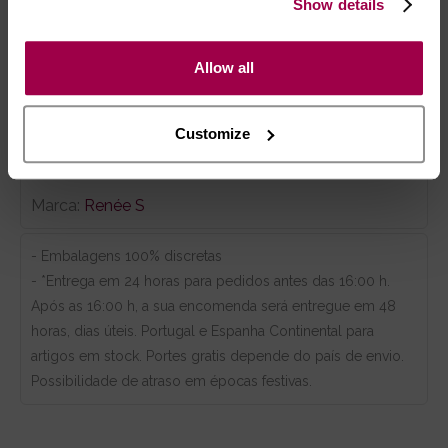
Show details
Carregável através de cabo USB, incluído.
Allow all
Customize
Marca:
Renée S
- Embalagens 100% discretas
- *Entrega em 24 horas para pedidos antes das 16:00 h.
Após as 16:00 h, a sua encomenda será entregue em 48
horas, dias úteis. Portugal e Espanha Continental para
artigos em stock. Portes gratis depende do país de envio.
Possibilidade de atraso em épocas festivas.