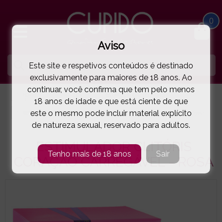
0
Aviso
Este site e respetivos conteúdos é destinado
exclusivamente para maiores de 18 anos. Ao
continuar, você confirma que tem pelo menos
HOME
PARA ELA
ESTIMULADORES CLITÓRIS
18 anos de idade e que está ciente de que
este o mesmo pode incluir material explícito
RENÉE S
ESTIMULADOR CLITÓRIS CORAÇÃO CARREGÁVEL - ROSA
( 44-26355 )
de natureza sexual, reservado para adultos.
ESTIMULADOR CLITÓRIS
Tenho mais de 18 anos
Sair
CORAÇÃO CARREGÁVEL - ROSA