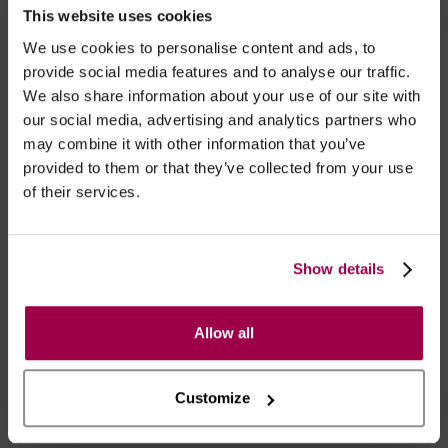
This website uses cookies
como nunca sonhou!
Se pretender, poderá aquecer a manga, retirando-a
We use cookies to personalise content and ads, to
do invólucro e imergindo-a em água morna durante
provide social media features and to analyse our traffic.
alguns minutos.
We also share information about your use of our site with
our social media, advertising and analytics partners who
may combine it with other information that you’ve
Pode também ajustar a sucção do brinquedo,
provided to them or that they’ve collected from your use
enroscando ou desenroscando a tampa permitindo
of their services.
assim a entrada de mais ou menos ar.
Considerado um dos melhores masturbadores do
Show details
mercado, a Fleshlight tem o nosso voto de
aprovação. Classificamos este produto como:
Simplesmente fantástico…
Allow all
Customize
Marca:
Fleshlight®