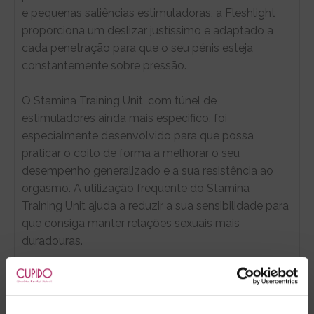
e pequenas saliências estimuladoras, a Fleshlight
proporciona um deslizar justíssimo e adaptado a
cada penetração para que o seu pénis esteja
constantemente sobre pressão.
O Stamina Training Unit, com túnel de
estimuladores ainda mais especifico, foi
especialmente desenvolvido para que possa
praticar o coito de forma a melhorar o seu
desempenho generalizado e a sua resistência ao
orgasmo. A utilização frequente do Stamina
Training Unit ajuda a reduzir a sua sensibilidade para
que consiga manter relações sexuais mais
duradouras.
Com elevada capacidade de retenção de calor,
basta um pouco de lubrificante que após poucas
penetrações esta vagina estará quentinha e húmida