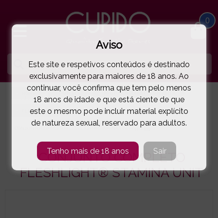
0
Aviso
Este site e respetivos conteúdos é destinado
exclusivamente para maiores de 18 anos. Ao
continuar, você confirma que tem pelo menos
HOME
PARA ELE
MASTURBADORES FLESHLIGHT®
18 anos de idade e que está ciente de que
este o mesmo pode incluir material explícito
FLESHLIGHT®
de natureza sexual, reservado para adultos.
CONJUNTO COMPLETO FLESHLIGHT® STAMINA UNIT
( 44-24992 )
Tenho mais de 18 anos
Sair
CONJUNTO COMPLETO
FLESHLIGHT® STAMINA UNIT