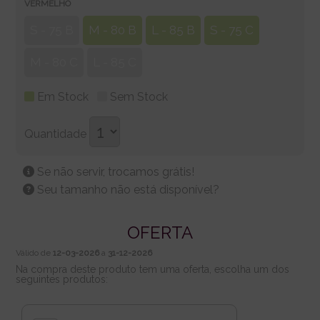
VERMELHO
S - 75 B
M - 80 B
L - 85 B
S - 75 C
M - 80 C
L - 85 C
Em Stock
Sem Stock
Quantidade
Se não servir, trocamos grátis!
Seu tamanho não está disponível?
OFERTA
Válido de
12-03-2026
a
31-12-2026
Na compra deste produto tem uma oferta, escolha um dos
seguintes produtos: