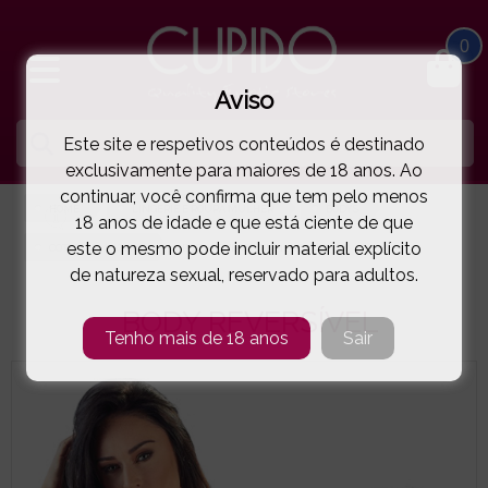
0
Aviso
Este site e respetivos conteúdos é destinado
exclusivamente para maiores de 18 anos. Ao
continuar, você confirma que tem pelo menos
HOME
LINGERIE E ROUPA MULHER
BODYS
18 anos de idade e que está ciente de que
este o mesmo pode incluir material explícito
COTTELLI LINGERIE
BODY REVERSÍVEL
( 11-26420263E )
de natureza sexual, reservado para adultos.
BODY REVERSÍVEL
Tenho mais de 18 anos
Sair