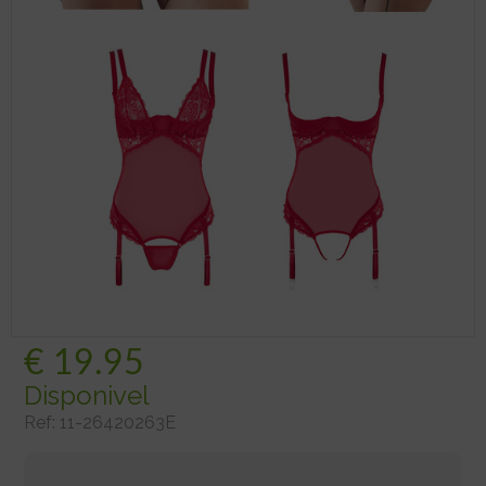
€
19.95
Disponivel
Ref:
11-26420263E