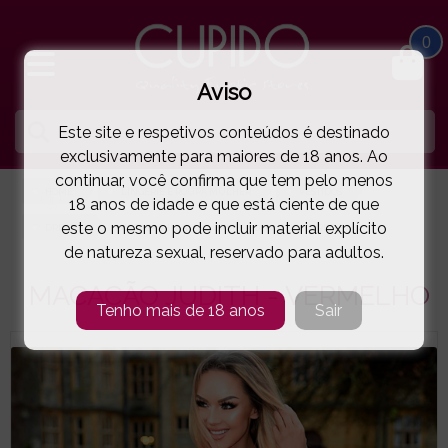
0
Aviso
Este site e respetivos conteúdos é destinado
exclusivamente para maiores de 18 anos. Ao
continuar, você confirma que tem pelo menos
HOME
LINGERIE E ROUPA MULHER
VESTIDOS
18 anos de idade e que está ciente de que
este o mesmo pode incluir material explícito
DRESSES
MACACÃO JUDITH - VERMELHO
( 89-JUDITH.RED.E )
de natureza sexual, reservado para adultos.
MACACÃO JUDITH - VERMELHO
Tenho mais de 18 anos
Sair