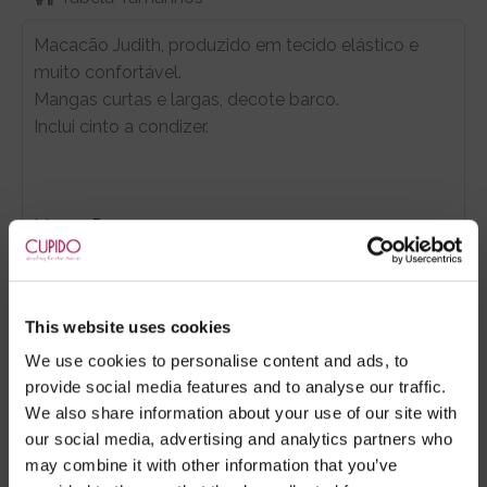
Macacão Judith, produzido em tecido elástico e
muito confortável.
Mangas curtas e largas, decote barco.
Inclui cinto a condizer.
Marca:
Dresses
- Embalagens 100% discretas
- *Entrega em 24 horas para pedidos antes das 16:00 h.
This website uses cookies
Após as 16:00 h, a sua encomenda será entregue em 48
We use cookies to personalise content and ads, to
horas, dias úteis. Portugal e Espanha Continental para
provide social media features and to analyse our traffic.
artigos em stock. Portes gratis depende do país de envio.
We also share information about your use of our site with
Possibilidade de atraso em épocas festivas.
our social media, advertising and analytics partners who
may combine it with other information that you’ve