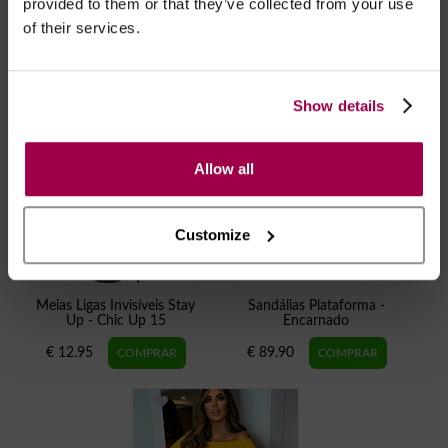
provided to them or that they’ve collected from your use
RECOMENDAMOS
of their services.
Show details
Allow all
Customize
Meias Ligas Invisíveis Stay
Sandálias Plataforma -
Up - Chic Up 15
Encarnado
€ 12.95
€ 89.90