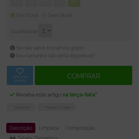
XS
S
M
L
XL
Em Stock
Sem Stock
Quantidade
Se não servir, trocamos grátis!
Seu tamanho não está disponível?
Adicionar
favorito
Receba este artigo
na terça-feira*
Comprido
Mangas Curtas
Descrição
Limpeza
Composição
Tabela Tamanhos