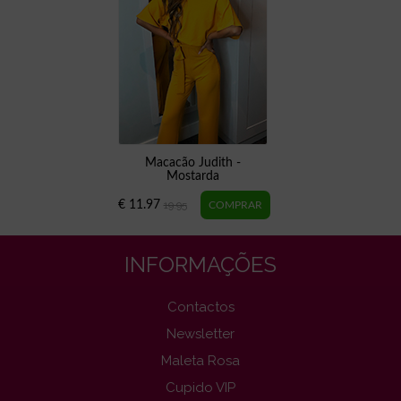
Macacão Judith -
Mostarda
€ 11.97
19.95
INFORMAÇÕES
Contactos
Newsletter
Maleta Rosa
Cupido VIP