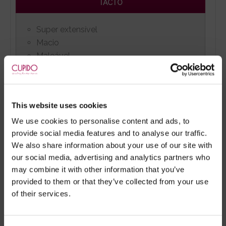
TACTO
Super extensível
Macio
Maleável
ALIMENTAÇÃO
This website uses cookies
Funciona a pilhas LR44 / AG13, incluídas.
We use cookies to personalise content and ads, to
provide social media features and to analyse our traffic.
We also share information about your use of our site with
our social media, advertising and analytics partners who
may combine it with other information that you’ve
Marca:
The Screaming O
provided to them or that they’ve collected from your use
of their services.
- Embalagens 100% discretas
- *Entrega em 24 horas para pedidos antes das 16:00 h.