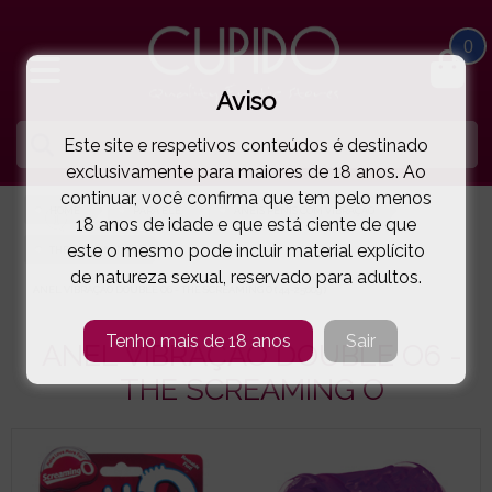
0
Aviso
Este site e respetivos conteúdos é destinado
exclusivamente para maiores de 18 anos. Ao
continuar, você confirma que tem pelo menos
HOME
PARA ELE
ANÉIS PÉNIS COM VIBRAÇAO
18 anos de idade e que está ciente de que
este o mesmo pode incluir material explícito
THE SCREAMING O
de natureza sexual, reservado para adultos.
ANEL VIBRAÇÃO DOUBLE O6 - THE SCREAMING O
( 44-25609 )
Tenho mais de 18 anos
Sair
ANEL VIBRAÇÃO DOUBLE O6 -
THE SCREAMING O