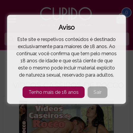
0
Aviso
Este site e respetivos conteúdos é destinado
exclusivamente para maiores de 18 anos. Ao
continuar, você confirma que tem pelo menos
HOME
FILMES PORNOGRÁFICOS EM DVD
HETERO
18 anos de idade e que está ciente de que
este o mesmo pode incluir material explícito
VÍDEOS CASEIROS DE ROCCO
( 35-12033 )
de natureza sexual, reservado para adultos.
VÍDEOS CASEIROS DE ROCCO
Tenho mais de 18 anos
Sair