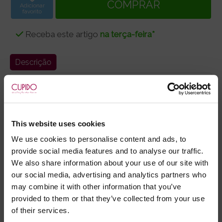
Adicionar
favorito
Receba este artigo
na terça-feira*
Descrição
7 cenas caseiras, 8 mulheres e sexo duro.Estas são
as filmagens que Rocco faz para saber se as
meninas estão à altura de entrar nas suas grandes
produções. Sexo real à boa moda do garanhão
This website uses cookies
italiano.
We use cookies to personalise content and ads, to
provide social media features and to analyse our traffic.
- Duração: 91 min.
We also share information about your use of our site with
- Idiomas: Inglês/ Espanhol
our social media, advertising and analytics partners who
- Legendas: Português
may combine it with other information that you’ve
provided to them or that they’ve collected from your use
of their services.
- Embalagens 100% discretas