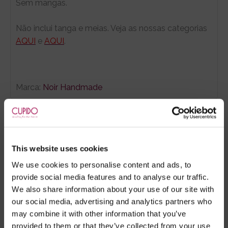
Sem mangas.
Não inclui tanga e meias. Veja as nossas categorias
AQUI
e
AQUI
.
Marca:
Noir Handmade
- Embalagens 100% discretas
- *Entrega em 24 horas para pedidos antes das 16:00 h.
Após as 16:00 h, a sua encomenda será entregue em 48
This website uses cookies
horas, dias úteis. Portugal e Espanha Continental para
artigos em stock. Portes gratis depende do país de envio.
We use cookies to personalise content and ads, to
provide social media features and to analyse our traffic.
Possibilidade de atraso em épocas festivas.
We also share information about your use of our site with
our social media, advertising and analytics partners who
may combine it with other information that you’ve
RECOMENDAMOS
provided to them or that they’ve collected from your use