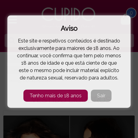
0
Aviso
Este site e respetivos conteúdos é destinado
exclusivamente para maiores de 18 anos. Ao
continuar, você confirma que tem pelo menos
HOME
LINGERIE E ROUPA MULHER
18 anos de idade e que está ciente de que
este o mesmo pode incluir material explícito
FETICHE | VINYL | LÁTEX | PELE
NOIR HANDMADE
de natureza sexual, reservado para adultos.
VESTIDO LIGUEIROS
( 84-F112E )
Tenho mais de 18 anos
Sair
VESTIDO LIGUEIROS