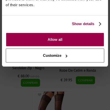
of their services.
Show details
Allow all
Customize
Sandálias Zip - Negro
Robe De Cetim e Renda
€ 88.00
110.00
€ 39.95