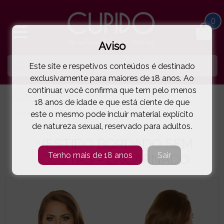
0
Aviso
Este site e respetivos conteúdos é destinado
exclusivamente para maiores de 18 anos. Ao
continuar, você confirma que tem pelo menos
HOME
LINGERIE E ROUPA MULHER
VESTIDOS
18 anos de idade e que está ciente de que
este o mesmo pode incluir material explícito
VESTIDO BORDADO SEM COSTAS - ENCARNADO
( 37-19461ENC )
de natureza sexual, reservado para adultos.
VESTIDO BORDADO SEM
Tenho mais de 18 anos
Sair
COSTAS - ENCARNADO