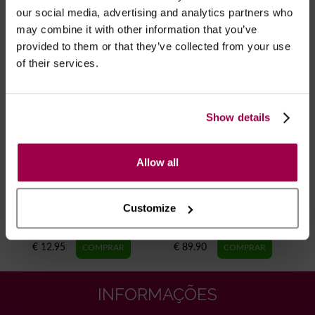
RECOMENDAMOS
our social media, advertising and analytics partners who
may combine it with other information that you’ve
provided to them or that they’ve collected from your use
of their services.
Show details
Allow all
Customize
Meias Ligas Invisíveis Stay
Sandálias Salto Brilhantes
Up - Chic Up 15
- Transparente
€ 12.95
€ 89.90
INFORMAÇÕES