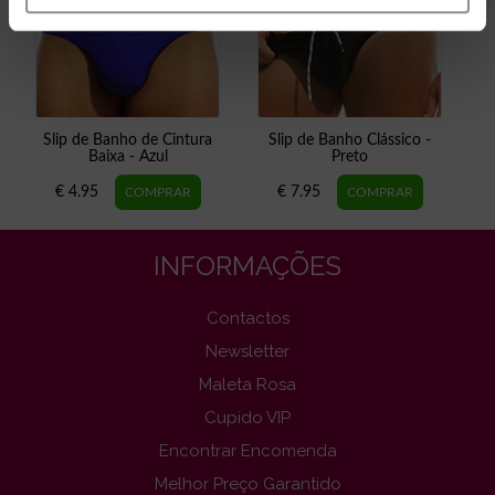
Slip de Banho de Cintura
Slip de Banho Clássico -
Baixa - Azul
Preto
€ 4.95
€ 7.95
INFORMAÇÕES
Contactos
Newsletter
Maleta Rosa
Cupido VIP
Encontrar Encomenda
Melhor Preço Garantido