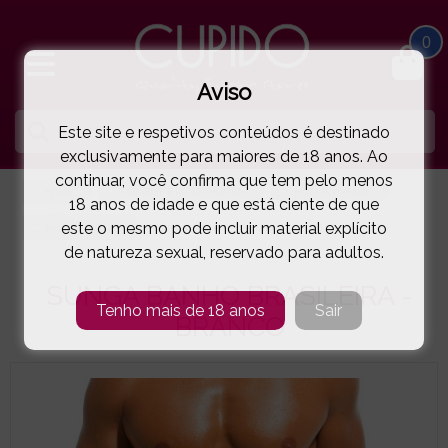
0
Aviso
Este site e respetivos conteúdos é destinado
exclusivamente para maiores de 18 anos. Ao
continuar, você confirma que tem pelo menos
HOME
LINGERIE E ROUPA HOMEM
MODUS VIVENDI
18 anos de idade e que está ciente de que
este o mesmo pode incluir material explícito
MODUS VIVENDI
SUNGA BANHO BRASILEIRA - BRANCO
( 74-S1523BRE )
de natureza sexual, reservado para adultos.
SUNGA BANHO BRASILEIRA -
Tenho mais de 18 anos
Sair
BRANCO