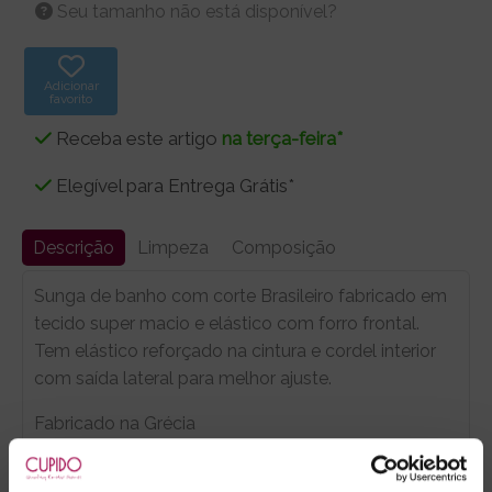
Seu tamanho não está disponível?
Adicionar
favorito
Receba este artigo
na terça-feira*
Elegível para Entrega Grátis*
Descrição
Limpeza
Composição
Sunga de banho com corte Brasileiro fabricado em
tecido super macio e elástico com forro frontal.
Tem elástico reforçado na cintura e cordel interior
com saída lateral para melhor ajuste.
Fabricado na Grécia