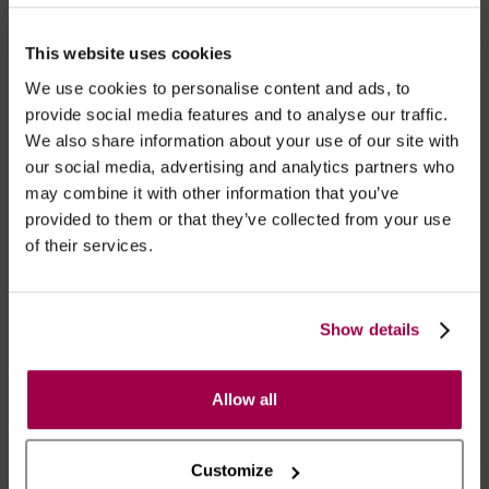
Marca:
Modus Vivendi
This website uses cookies
- Embalagens 100% discretas
We use cookies to personalise content and ads, to
provide social media features and to analyse our traffic.
- *Entrega em 24 horas para pedidos antes das 16:00 h.
We also share information about your use of our site with
Após as 16:00 h, a sua encomenda será entregue em 48
our social media, advertising and analytics partners who
horas, dias úteis. Portugal e Espanha Continental para
may combine it with other information that you’ve
artigos em stock. Portes gratis depende do país de envio.
provided to them or that they’ve collected from your use
Possibilidade de atraso em épocas festivas.
of their services.
RECOMENDAMOS
Show details
Allow all
Customize