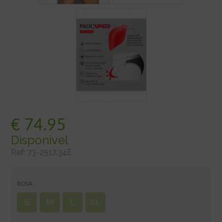
€
74.95
Disponivel
Ref:
73-2517.34E
ROSA
S
M
L
XL