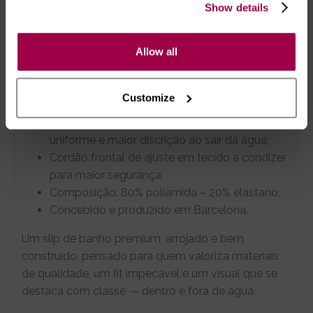
Cor rosa néon de alto impacto para um visual
Show details
moderno, ousado e sedutor;
Ajuste desportivo e firme que acompanha o
Allow all
corpo sem restringir os movimentos;
PackUp Technology XXL com inserto
removível e impermeável para realce natural e
Customize
discreto;
Inserto concebido para um aspeto mais
uniforme e maior discrição ao sair da água;
Cordão frontal de ajuste em tecido a condizer
para maior segurança;
Composição: 80% poliamida – 20% elastano;
Concebido e produzido em Barcelona.
Um slip de banho premium, arrojado e bem
construído, pensado para quem valoriza materiais
de qualidade, um fit impecável e um visual que se
destaca com classe — dentro e fora de água.