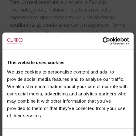
Para um realce natural e discreto, a PackUp
Technology XXL inclui um inserto removível e
impermeável que acrescenta volume de forma
equilibrada, ajudando a manter um aspeto uniforme
e confortável. Também é especialmente prático ao
sair da água, proporcionando maior discrição e uma
aparência mais regular.
This website uses cookies
O ajuste é afinado ao detalhe com cordão frontal
em tecido a condizer, pensado para manter o slip no
We use cookies to personalise content and ads, to
lugar com segurança e conforto. Um essencial
provide social media features and to analyse our traffic.
premium para quem procura qualidade, design e um
We also share information about your use of our site with
toque extra de confiança.
our social media, advertising and analytics partners who
may combine it with other information that you’ve
CARACTERÍSTICAS PRINCIPAIS
provided to them or that they’ve collected from your use
of their services.
Tecido premium macio e resistente para
conforto, suporte e durabilidade;