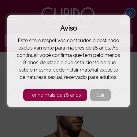
0
Aviso
Este site e respetivos conteúdos é destinado
exclusivamente para maiores de 18 anos. Ao
continuar, você confirma que tem pelo menos
HOME
LINGERIE E ROUPA HOMEM
PRAIA/PISCINA
18 anos de idade e que está ciente de que
este o mesmo pode incluir material explícito
ES COLLECTION
SLIP DE BANHO DESPORTIVO ROSA NÉON
( 73-2517.34E )
de natureza sexual, reservado para adultos.
SLIP DE BANHO DESPORTIVO
Tenho mais de 18 anos
Sair
ROSA NÉON