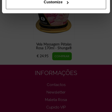
Customize
Vela Massagem Pétalas
Rosa 170ml - Shunga®
€ 24.95
INFORMAÇÕES
Contactos
Newsletter
Maleta Rosa
Cupido VIP