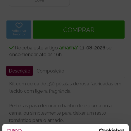
Love
Adicionar
favorito
Receba este artigo
amanhã*
11-08-2026
se
encomendar até às 16h.
Descrição
Composição
Kit com cerca de 150 pétalas de rosa fabricadas em
tecido com ligeira fragrância.
Perfeitas para decorar o banho de espuma ou a
cama, ou simplesmente para deixar um rasto
romântico para o amado.
Reutilizáveis.