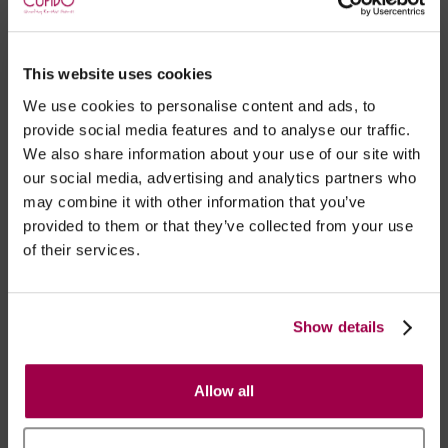
This website uses cookies
Marca:
Eye of Love
We use cookies to personalise content and ads, to
provide social media features and to analyse our traffic.
- Embalagens 100% discretas
We also share information about your use of our site with
- *Entrega em 24 horas para pedidos antes das 16:00 h.
our social media, advertising and analytics partners who
Após as 16:00 h, a sua encomenda será entregue em 48
may combine it with other information that you’ve
horas, dias úteis. Portugal e Espanha Continental para
provided to them or that they’ve collected from your use
artigos em stock. Portes gratis depende do país de envio.
of their services.
Possibilidade de atraso em épocas festivas.
Show details
RECOMENDAMOS
Allow all