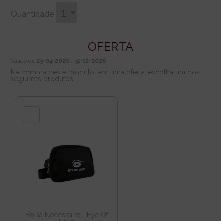
Quantidade
OFERTA
Válido de
23-04-2026
a
31-12-2026
Na compra deste produto tem uma oferta, escolha um dos
seguintes produtos:
Bolsa Necessaire - Eye Of