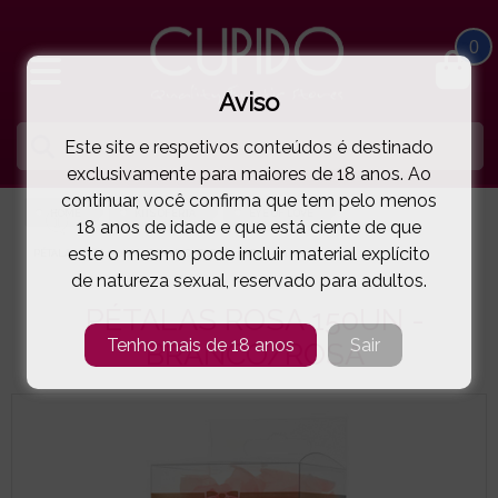
0
Aviso
Este site e respetivos conteúdos é destinado
exclusivamente para maiores de 18 anos. Ao
continuar, você confirma que tem pelo menos
HOME
KITS OFERTA
EYE OF LOVE
18 anos de idade e que está ciente de que
este o mesmo pode incluir material explícito
PÉTALAS ROSA 150UN - BRANCO/ROSA
( 93-78130004 )
de natureza sexual, reservado para adultos.
PÉTALAS ROSA 150UN -
Tenho mais de 18 anos
Sair
BRANCO/ROSA