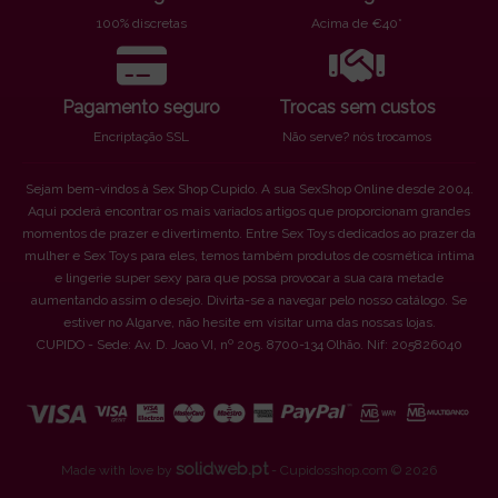
100% discretas
Acima de €40*
Pagamento seguro
Trocas sem custos
Encriptação SSL
Não serve? nós trocamos
Sejam bem-vindos à Sex Shop Cupido. A sua SexShop Online desde 2004.
Aqui poderá encontrar os mais variados artigos que proporcionam grandes
momentos de prazer e divertimento. Entre Sex Toys dedicados ao prazer da
mulher e Sex Toys para eles, temos também produtos de cosmética íntima
e lingerie super sexy para que possa provocar a sua cara metade
aumentando assim o desejo. Divirta-se a navegar pelo nosso catálogo. Se
estiver no Algarve, não hesite em visitar uma das nossas lojas.
CUPIDO - Sede: Av. D. Joao VI, nº 205. 8700-134 Olhão. Nif: 205826040
solidweb.pt
Made with love by
- Cupidosshop.com © 2026