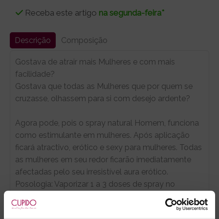
Receba este artigo
na segunda-feira*
Descrição
Composição
Gostava de atrair mais Mulheres e com mais
facilidade?
Gostava que todas as Mulheres que por quem se
cruzasse, olhassem para si com desejo ardente?
Agora pode, pois o spray natural Homem, funciona
como estimulante em mulheres. Após aplicação
ficará atractivo, erótico e sexy para mulheres. Todas
as mulheres em seu redor ficarão imediatamente
afectadas pelo seu irresistível aura erótico.
Posologia: Vaporizar 1 a 3 doses de spray no
pescoço ou outra parte do corpo.