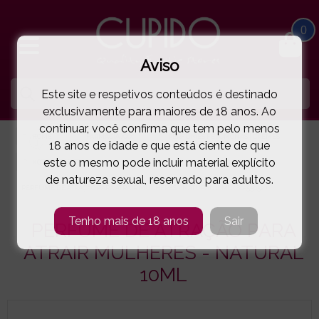
0
Aviso
Este site e respetivos conteúdos é destinado
exclusivamente para maiores de 18 anos. Ao
continuar, você confirma que tem pelo menos
HOME
FARMÁCIA XXX
PERFUMES FEROMONAS | CREMES
18 anos de idade e que está ciente de que
este o mesmo pode incluir material explícito
HOT PRODUCTS
de natureza sexual, reservado para adultos.
PERFUME DE ATRAÇÃO PARA ATRAIR MULHERES - NATURAL 10ML
( 80-55052 )
Tenho mais de 18 anos
Sair
PERFUME DE ATRAÇÃO PARA
ATRAIR MULHERES - NATURAL
10ML