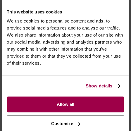
- Sem aroma
This website uses cookies
- Inflamável
- Manter fora do alcance das crianças
We use cookies to personalise content and ads, to
- Evitar contacto com os olhos ou pele gretada ou
provide social media features and to analyse our traffic.
cortada
We also share information about your use of our site with
- Proteger da luz solar
our social media, advertising and analytics partners who
may combine it with other information that you’ve
- Conservar em locar seco e fresco.
provided to them or that they’ve collected from your use
of their services.
Consumir de preferência antes de: Ver fundo da
embalagem.
Show details
Marca:
HOT PRODUCTS
Allow all
- Embalagens 100% discretas
- *Entrega em 24 horas para pedidos antes das 16:00 h.
Customize
Após as 16:00 h, a sua encomenda será entregue em 48