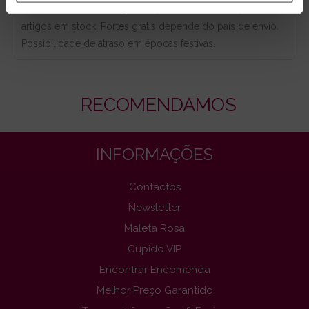
horas, dias úteis. Portugal e Espanha Continental para
artigos em stock. Portes gratis depende do país de envio.
Possibilidade de atraso em épocas festivas.
RECOMENDAMOS
INFORMAÇÕES
Contactos
Newsletter
Maleta Rosa
Cupido VIP
Encontrar Encomenda
Melhor Preço Garantido