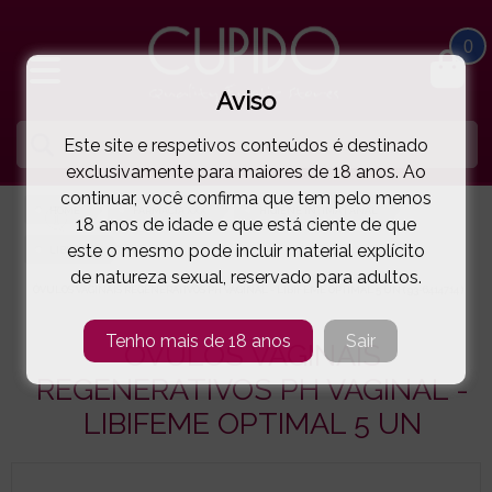
0
Aviso
Este site e respetivos conteúdos é destinado
exclusivamente para maiores de 18 anos. Ao
continuar, você confirma que tem pelo menos
HOME
FARMÁCIA XXX
HIGIENE INTIMA | ANAL
18 anos de idade e que está ciente de que
este o mesmo pode incluir material explícito
LIBIFEME
de natureza sexual, reservado para adultos.
ÓVULOS VAGINAIS REGENERATIVOS PH VAGINAL - LIBIFEME OPTIMAL 5 UN
( 93-6414714 )
Tenho mais de 18 anos
Sair
ÓVULOS VAGINAIS
REGENERATIVOS PH VAGINAL -
LIBIFEME OPTIMAL 5 UN