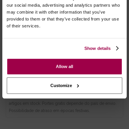
vezes por semana, fora do período
our social media, advertising and analytics partners who
may combine it with other information that you’ve
menstrual. Pode ser utilizado como
provided to them or that they’ve collected from your use
complemento lubrificante, antes das
of their services.
relações sexuais.
Show details
Marca:
Libifeme
Allow all
- Embalagens 100% discretas
- *Entrega em 24 horas para pedidos antes das 16:00 h.
Customize
Após as 16:00 h, a sua encomenda será entregue em 48
horas, dias úteis. Portugal e Espanha Continental para
artigos em stock. Portes gratis depende do país de envio.
Possibilidade de atraso em épocas festivas.