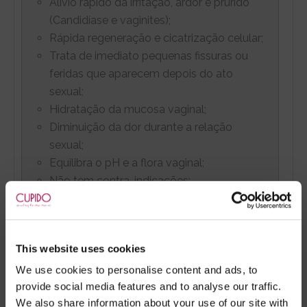
Alivio rápido da irritação, ardor e prurido
(Candidíase e vaginites);
Rápida regeneração e cicatrização celular;
Trata de imediato pequenas fissuras ou
feridas que aparecem depois do ato
sexual;
Hidratação da mucosa vaginal;
Diminuição da dor durante a relação
sexual;
Equilibra o pH e a flora vaginal;
Não tem contra-indicações;
Não tem efeitos secundários;
Produto 100% Natural.
This website uses cookies
POSOLOGIA
We use cookies to personalise content and ads, to
provide social media features and to analyse our traffic.
Deve inserir, na vagina, um óvulo 2 ou 3
We also share information about your use of our site with