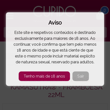
0
Aviso
Este site e respetivos conteúdos é destinado
exclusivamente para maiores de 18 anos. Ao
continuar, você confirma que tem pelo menos
HOME
FARMÁCIA XXX
CREMES E ÓLEOS PARA SEXO ORAL
18 anos de idade e que está ciente de que
este o mesmo pode incluir material explícito
KAMASUTRA®
de natureza sexual, reservado para adultos.
ÓLEO PRELIMINARES KAMASUTRA® - FRAMBOESA 22ML
( 39-12003 )
Tenho mais de 18 anos
Sair
ÓLEO PRELIMINARES
KAMASUTRA® - FRAMBOESA
22ML