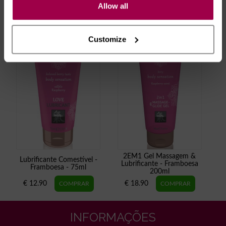
Allow all
RECOMENDAMOS
Customize
2EM1 Gel Massagem &
Lubrificante Comestível -
Lubrificante - Framboesa
Framboesa - 75ml
200ml
€ 12.90
€ 18.90
INFORMAÇÕES