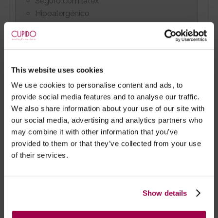
Seguro com látex
Hipoalergénico
Apresenta-se embalado em lindíssimos
frascos de 22ml com goteira.
This website uses cookies
We use cookies to personalise content and ads, to
provide social media features and to analyse our traffic.
Marca:
Kamasutra®
We also share information about your use of our site with
our social media, advertising and analytics partners who
- Embalagens 100% discretas
may combine it with other information that you’ve
- *Entrega em 24 horas para pedidos antes das 16:00 h.
provided to them or that they’ve collected from your use
of their services.
Após as 16:00 h, a sua encomenda será entregue em 48
horas, dias úteis. Portugal e Espanha Continental para
artigos em stock. Portes gratis depende do país de envio.
Possibilidade de atraso em épocas festivas.
Show details