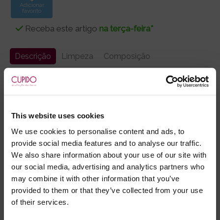
Adicionar
favorito
Receba este artigo
na terça-feira*
Descrição
Limpeza
Composição
Mini vestido fabricado em tecido brilhante e
elástico.
Pormenor de cordel no decote.
Alças ajustáveis.
This website uses cookies
We use cookies to personalise content and ads, to
provide social media features and to analyse our traffic.
We also share information about your use of our site with
our social media, advertising and analytics partners who
Marca:
Cottelli Collection
may combine it with other information that you’ve
provided to them or that they’ve collected from your use
- Embalagens 100% discretas
of their services.
- *Entrega em 24 horas para pedidos antes das 16:00 h.