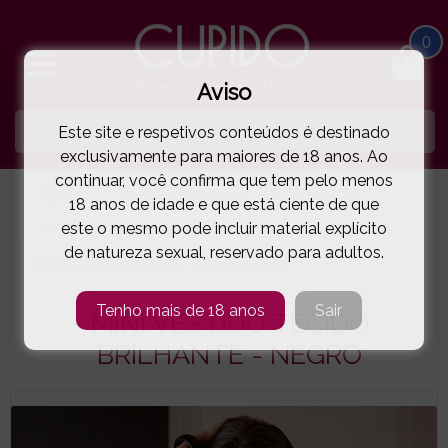
0
Aviso
Este site e respetivos conteúdos é destinado
exclusivamente para maiores de 18 anos. Ao
continuar, você confirma que tem pelo menos
HOME
LINGERIE E ROUPA MULHER
SWING | PARTY
18 anos de idade e que está ciente de que
este o mesmo pode incluir material explícito
COTTELLI COLLECTION
de natureza sexual, reservado para adultos.
MINI VESTIDO TECIDO BRILHANTE - NEGRO
( 11-27103581E )
Tenho mais de 18 anos
Sair
MINI VESTIDO TECIDO
BRILHANTE - NEGRO