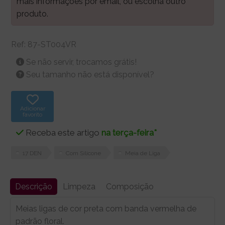
mais informações por email, ou escolha outro
produto.
Ref:
87-ST004VR
Se não servir, trocamos grátis!
Seu tamanho não está disponível?
Adicionar
favorito
Receba este artigo
na terça-feira*
17 DEN
Com Silicone
Meia de Liga
Descrição
Limpeza
Composição
Meias ligas de cor preta com banda vermelha de
padrão floral.