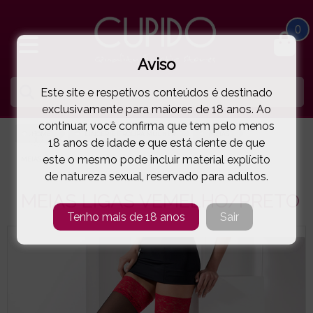
0
Aviso
Este site e respetivos conteúdos é destinado
exclusivamente para maiores de 18 anos. Ao
continuar, você confirma que tem pelo menos
HOME
LINGERIE E ROUPA MULHER
MEIAS
18 anos de idade e que está ciente de que
este o mesmo pode incluir material explícito
MEIAS LIGAS VEMELHO/PRETO
( 87-ST004VR )
de natureza sexual, reservado para adultos.
MEIAS LIGAS VEMELHO/PRETO
Tenho mais de 18 anos
Sair