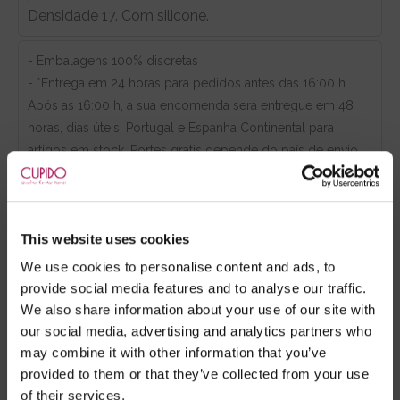
Densidade 17. Com silicone.
- Embalagens 100% discretas
- *Entrega em 24 horas para pedidos antes das 16:00 h.
Após as 16:00 h, a sua encomenda será entregue em 48
horas, dias úteis. Portugal e Espanha Continental para
artigos em stock. Portes gratis depende do país de envio.
Possibilidade de atraso em épocas festivas.
This website uses cookies
RECOMENDAMOS
We use cookies to personalise content and ads, to
provide social media features and to analyse our traffic.
We also share information about your use of our site with
our social media, advertising and analytics partners who
may combine it with other information that you’ve
provided to them or that they’ve collected from your use
of their services.