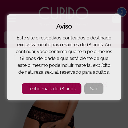
0
Aviso
Este site e respetivos conteúdos é destinado
exclusivamente para maiores de 18 anos. Ao
continuar, você confirma que tem pelo menos
HOME
LINGERIE E ROUPA MULHER
MEIAS
18 anos de idade e que está ciente de que
este o mesmo pode incluir material explícito
OBSESSIVE
MEIAS C/ CINTO LIGAS
( 5-2173E )
de natureza sexual, reservado para adultos.
MEIAS C/ CINTO LIGAS
Tenho mais de 18 anos
Sair