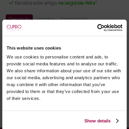
Receba este artigo
na segunda-feira*
Descrição
Limpeza
Composição
Prático cinto de ligas com meias incorporadas.
Fabricado em rede elástica e macia, e embelezado
com padrão floral.
This website uses cookies
We use cookies to personalise content and ads, to
Marca:
Obsessive
provide social media features and to analyse our traffic.
We also share information about your use of our site with
- Embalagens 100% discretas
our social media, advertising and analytics partners who
- *Entrega em 24 horas para pedidos antes das 16:00 h.
may combine it with other information that you’ve
Após as 16:00 h, a sua encomenda será entregue em 48
provided to them or that they’ve collected from your use
horas, dias úteis. Portugal e Espanha Continental para
of their services.
artigos em stock. Portes gratis depende do país de envio.
Possibilidade de atraso em épocas festivas.
Show details