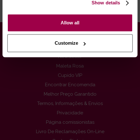
Show details
RECOMENDAMOS
Allow all
INFORMAÇÕES
Customize
Contactos
Newsletter
Maleta Rosa
Cupido VIP
Encontrar Encomenda
Melhor Preço Garantido
Termos, Informações & Envios
Privacidade
Página comissionistas
Livro De Reclamações On-Line