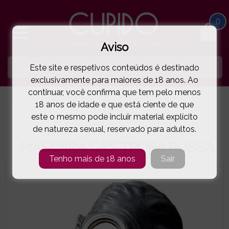
0
Aviso
Este site e respetivos conteúdos é destinado
exclusivamente para maiores de 18 anos. Ao
continuar, você confirma que tem pelo menos
HOME
SM | BONDAGE
MÁSCARAS | COLEIRAS
18 anos de idade e que está ciente de que
este o mesmo pode incluir material explícito
MASCARA GAS TROPA RUSSA
( 66-631304E )
de natureza sexual, reservado para adultos.
MASCARA GAS TROPA RUSSA
Tenho mais de 18 anos
Sair