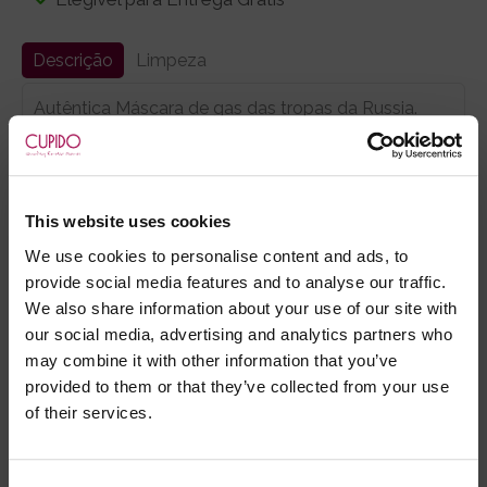
Descrição
Limpeza
Autêntica Máscara de gas das tropas da Russia.
Fabricado em Borracha com óculo de vidro.
OBS. Material militar. Algumas máscaras poderão
eventualmente ter pequenos sinais de uso.
This website uses cookies
We use cookies to personalise content and ads, to
provide social media features and to analyse our traffic.
- Embalagens 100% discretas
We also share information about your use of our site with
- *Entrega em 24 horas para pedidos antes das 16:00 h.
our social media, advertising and analytics partners who
Após as 16:00 h, a sua encomenda será entregue em 48
may combine it with other information that you’ve
horas, dias úteis. Portugal e Espanha Continental para
provided to them or that they’ve collected from your use
artigos em stock. Portes gratis depende do país de envio.
of their services.
Possibilidade de atraso em épocas festivas.