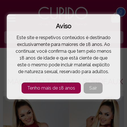
0
Aviso
Este site e respetivos conteúdos é destinado
exclusivamente para maiores de 18 anos. Ao
continuar, você confirma que tem pelo menos
HOME
LINGERIE E ROUPA MULHER
VESTIDOS
18 anos de idade e que está ciente de que
este o mesmo pode incluir material explícito
MACACÃO TANAYA - BORDEAUX
( 89-TANAYA.E )
de natureza sexual, reservado para adultos.
MACACÃO TANAYA - BORDEAUX
Tenho mais de 18 anos
Sair