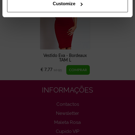
Customize
Vestido Eva - Bordeaux
TAM L
€ 7.77
12.95
INFORMAÇÕES
Contactos
Newsletter
Maleta Rosa
Cupido VIP