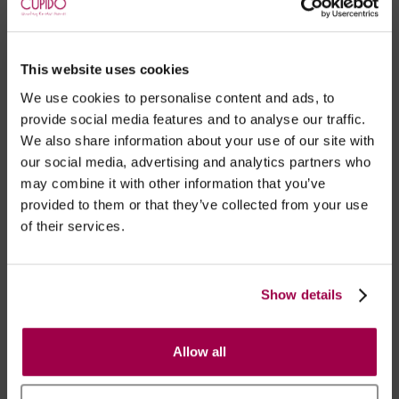
RECOMENDAMOS
This website uses cookies
We use cookies to personalise content and ads, to
provide social media features and to analyse our traffic.
We also share information about your use of our site with
our social media, advertising and analytics partners who
may combine it with other information that you’ve
provided to them or that they’ve collected from your use
of their services.
Meias Ligas Invisíveis Stay
Meias Ligas Linha - Stay
Up - Chic Up 15
Up
Show details
€ 12.95
€ 9.95
Allow all