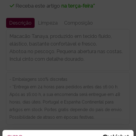
Receba este artigo
na terça-feira*
Descrição
Limpeza
Composição
Macacão Tanaya, produzido em tecido fluido,
elástico, bastante confortável e fresco.
Abotoa no pescoço. Pequena abertura nas costas.
Inclui cinto com detalhe dourado.
- Embalagens 100% discretas
- *Entrega em 24 horas para pedidos antes das 16:00 h.
Após as 16:00 h, a sua encomenda será entregue em 48
horas, dias úteis. Portugal e Espanha Continental para
artigos em stock. Portes gratis depende do país de envio.
Possibilidade de atraso em épocas festivas.