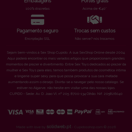
Embalagens
Portes grátis
100% discretas
Acima de €40*
Pagamento seguro
Trocas sem custos
Encriptação SSL
Não serve? nós trocamos
Sejam bem-vindos à Sex Shop Cupido. A sua SexShop Online desde 2004.
Aqui poderá encontrar os mais variados artigos que proporcionam grandes
momentos de prazer e divertimento. Entre Sex Toys dedicados ao prazer da
mulher e Sex Toys para eles, temos também produtos de cosmética íntima
e lingerie super sexy para que possa provocar a sua cara metade
aumentando assim o desejo. Divirta-se a navegar pelo nosso catálogo. Se
estiver no Algarve, não hesite em visitar uma das nossas lojas.
CUPIDO - Sede: Av. D. Joao VI, nº 205. 8700-134 Olhão. Nif: 205826040
solidweb.pt
Made with love by
- Cupidosshop.com © 2026