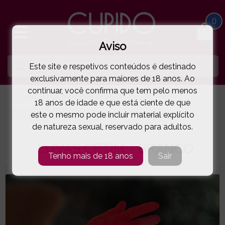
0
Aviso
Este site e respetivos conteúdos é destinado
exclusivamente para maiores de 18 anos. Ao
continuar, você confirma que tem pelo menos
HOME
LINGERIE E ROUPA MULHER
LUVAS
18 anos de idade e que está ciente de que
este o mesmo pode incluir material explícito
SHIRLEY OF HOLLYWOOD®
LUVAS CETIM - BRANCO
( 21-220E )
de natureza sexual, reservado para adultos.
LUVAS CETIM - BRANCO
Tenho mais de 18 anos
Sair