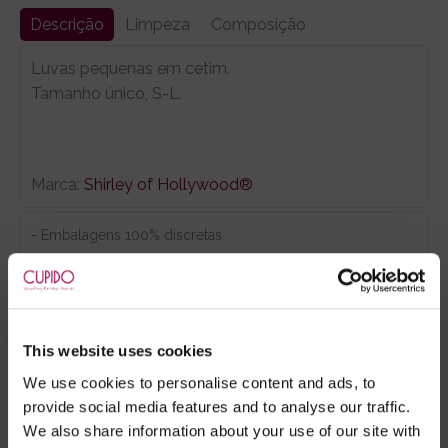
Descrição
Limpeza
Composição
Luvas pequenas em cetim.
Tamanho único, S-L.
Marca:
Shirley of Hollywood®
- Embalagens 100% discretas
- *Entrega em 24 horas para pedidos antes das 16:00 h.
Após as 16:00 h, a sua encomenda será entregue em 48
horas, dias úteis. Portugal e Espanha Continental para
artigos em stock. Portes gratis depende do país de envio.
This website uses cookies
Possibilidade de atraso em épocas festivas.
We use cookies to personalise content and ads, to
provide social media features and to analyse our traffic.
We also share information about your use of our site with