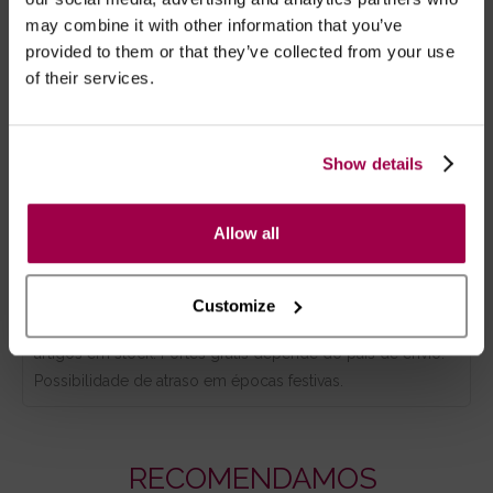
may combine it with other information that you’ve
OBS: Não compatível com brinquedos eróticos!
provided to them or that they’ve collected from your use
of their services.
Show details
Marca:
pjur®
Allow all
- Embalagens 100% discretas
- *Entrega em 24 horas para pedidos antes das 16:00 h.
Após as 16:00 h, a sua encomenda será entregue em 48
Customize
horas, dias úteis. Portugal e Espanha Continental para
artigos em stock. Portes gratis depende do país de envio.
Possibilidade de atraso em épocas festivas.
RECOMENDAMOS