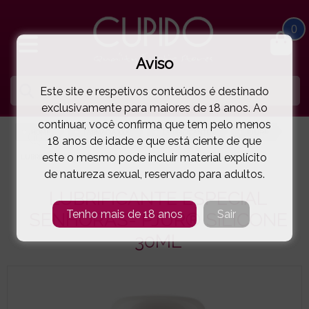
0
Aviso
Este site e respetivos conteúdos é destinado
exclusivamente para maiores de 18 anos. Ao
continuar, você confirma que tem pelo menos
HOME
FARMÁCIA XXX
LUBRIFICANTES
PJUR®
18 anos de idade e que está ciente de que
este o mesmo pode incluir material explícito
LUBRIFICANTE ESPECIAL SENHORAS- PJUR® SILICONE 30ML
( 52-10160 )
de natureza sexual, reservado para adultos.
LUBRIFICANTE ESPECIAL
Tenho mais de 18 anos
Sair
SENHORAS- PJUR® SILICONE
30ML