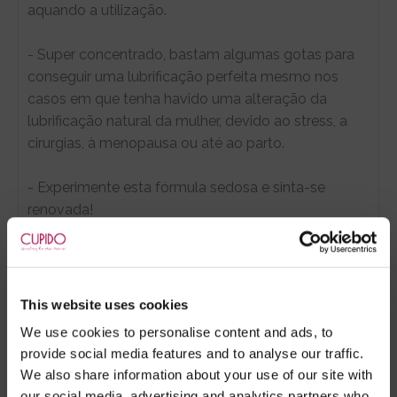
aquando a utilização.
- Super concentrado, bastam algumas gotas para
conseguir uma lubrificação perfeita mesmo nos
casos em que tenha havido uma alteração da
lubrificação natural da mulher, devido ao stress, a
cirurgias, à menopausa ou até ao parto.
- Experimente esta fórmula sedosa e sinta-se
renovada!
- À base de silicone;
- Compatível com preservativos;
- Sem conservantes;
This website uses cookies
- Ideal para relações na água;
We use cookies to personalise content and ads, to
- Sem perfumes.
provide social media features and to analyse our traffic.
We also share information about your use of our site with
- Apresenta-se em embalagens frasco, de 30ml
our social media, advertising and analytics partners who