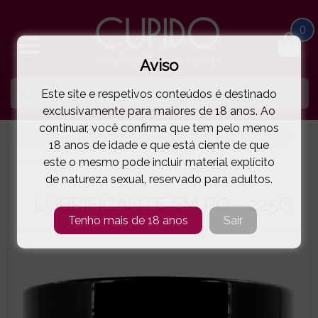
0
Aviso
Este site e respetivos conteúdos é destinado
exclusivamente para maiores de 18 anos. Ao
continuar, você confirma que tem pelo menos
HOME
FARMÁCIA XXX
LUBRIFICANTES
COBECO
18 anos de idade e que está ciente de que
este o mesmo pode incluir material explícito
LUBRIFICANTE EM PÓ - 225G
( 70-11800007 )
de natureza sexual, reservado para adultos.
LUBRIFICANTE EM PÓ - 225G
Tenho mais de 18 anos
Sair