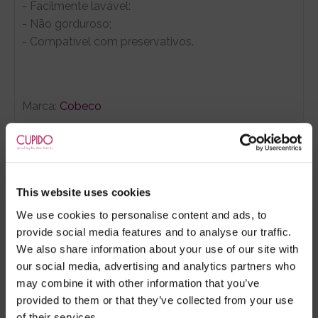
- Facilmente lavável:
- Não gorduroso;
- Compatível com preservativos.
Marca:
Cobeco
- Embalagens 100% discretas
- *Entrega em 24 horas para pedidos antes das 16:00 h.
Após as 16:00 h, a sua encomenda será entregue em 48
This website uses cookies
horas, dias úteis. Portugal e Espanha Continental para
artigos em stock. Portes gratis depende do país de envio.
We use cookies to personalise content and ads, to
Possibilidade de atraso em épocas festivas.
provide social media features and to analyse our traffic.
We also share information about your use of our site with
our social media, advertising and analytics partners who
may combine it with other information that you’ve
RECOMENDAMOS
provided to them or that they’ve collected from your use
of their services.