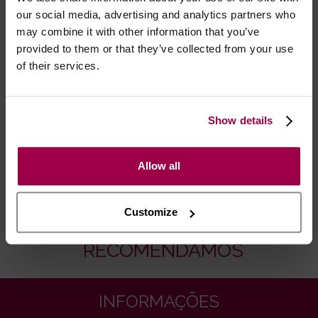
our social media, advertising and analytics partners who
may combine it with other information that you’ve
provided to them or that they’ve collected from your use
Marca:
Pipedream
of their services.
- Embalagens 100% discretas
- *Entrega em 24 horas para pedidos antes das 16:00 h.
Show details
Após as 16:00 h, a sua encomenda será entregue em 48
horas, dias úteis. Portugal e Espanha Continental para
Allow all
artigos em stock. Portes gratis depende do país de envio.
Possibilidade de atraso em épocas festivas.
Customize
RECOMENDAMOS
INFORMAÇÕES