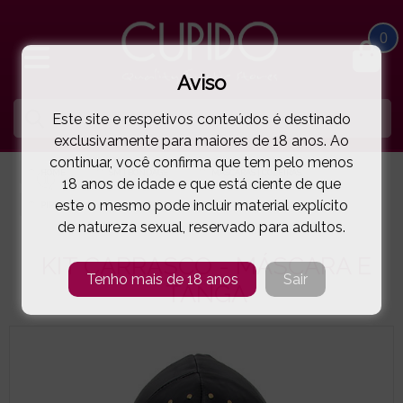
0
Aviso
Este site e respetivos conteúdos é destinado
exclusivamente para maiores de 18 anos. Ao
continuar, você confirma que tem pelo menos
HOME
SM | BONDAGE
MÁSCARAS | COLEIRAS
18 anos de idade e que está ciente de que
este o mesmo pode incluir material explícito
PIPEDREAM
KIT CARRASCO - MÁSCARA E TANGA
( 1-363523 )
de natureza sexual, reservado para adultos.
KIT CARRASCO - MÁSCARA E
Tenho mais de 18 anos
Sair
TANGA