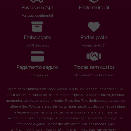
Envios em 24h
Envio mundial
Portugal continental
Embalagens
Portes grátis
100% discretas
Acima de €40*
Pagamento seguro
Trocas sem custos
Encriptação SSL
Não serve? nós trocamos
Sejam bem-vindos à Sex Shop Cupido. A sua SexShop Online desde 2004.
Aqui poderá encontrar os mais variados artigos que proporcionam grandes
momentos de prazer e divertimento. Entre Sex Toys dedicados ao prazer da
mulher e Sex Toys para eles, temos também produtos de cosmética íntima
e lingerie super sexy para que possa provocar a sua cara metade
aumentando assim o desejo. Divirta-se a navegar pelo nosso catálogo. Se
estiver no Algarve, não hesite em visitar uma das nossas lojas.
CUPIDO - Sede: Av. D. Joao VI, nº 205. 8700-134 Olhão. Nif: 205826040