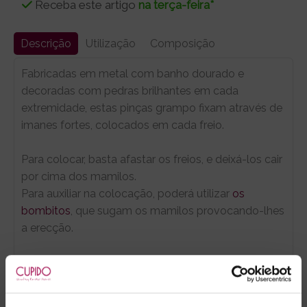
Receba este artigo
na terça-feira*
Descrição
Utilização
Composição
Fabricadas em metal com banho dourado e
decoradas com pedras brilhantes em cada
extremidade, estas pinças grampo fixam através de
imanes fortes, colocados em cada freio.
Para colocar, basta afastar os freios, e deixá-los cair
por cima dos mamilos.
Para auxiliar na colocação, poderá utilizar
os
bombitos
, que sugam os mamilos provocando-lhes
a erecção.
Marca:
Fetish Fantasy Gold