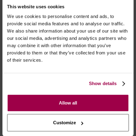
This website uses cookies
- Embalagens 100% discretas
- *Entrega em 24 horas para pedidos antes das 16:00 h.
We use cookies to personalise content and ads, to
Após as 16:00 h, a sua encomenda será entregue em 48
provide social media features and to analyse our traffic.
horas, dias úteis. Portugal e Espanha Continental para
We also share information about your use of our site with
our social media, advertising and analytics partners who
artigos em stock. Portes gratis depende do país de envio.
may combine it with other information that you’ve
Possibilidade de atraso em épocas festivas.
provided to them or that they’ve collected from your use
of their services.
RECOMENDAMOS
Show details
Allow all
Customize