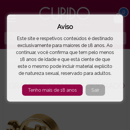
0
Aviso
Este site e respetivos conteúdos é destinado
exclusivamente para maiores de 18 anos. Ao
continuar, você confirma que tem pelo menos
HOME
BIJUTARIA SEXY
PARA OS MAMILOS
18 anos de idade e que está ciente de que
este o mesmo pode incluir material explícito
FETISH FANTASY GOLD
GRAMPOS MAMILOS DOURADO
( 96-22195 )
de natureza sexual, reservado para adultos.
GRAMPOS MAMILOS DOURADO
Tenho mais de 18 anos
Sair