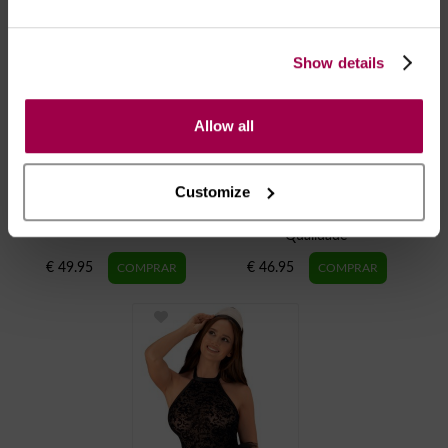
Show details
Allow all
Customize
Peruca Ashley Loira - Alta
Fantasia Enfermeira Sexy
Qualidade
€ 49.95
€ 46.95