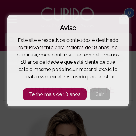
0
Aviso
Este site e respetivos conteúdos é destinado
exclusivamente para maiores de 18 anos. Ao
continuar, você confirma que tem pelo menos
HOME
LINGERIE E ROUPA MULHER
FANTASIAS OUSADAS
18 anos de idade e que está ciente de que
este o mesmo pode incluir material explícito
OBSESSIVE
FANTASIA ESTUDANTE
( 5-8205E )
de natureza sexual, reservado para adultos.
FANTASIA ESTUDANTE
Tenho mais de 18 anos
Sair