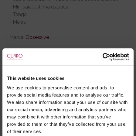
- Mini saia justinha elástica;
- Tanga;
- Meias.
Marca:
Obsessive
- Embalagens 100% discretas
- *Entrega em 24 horas para pedidos antes das 16:00 h.
Após as 16:00 h, a sua encomenda será entregue em 48
horas, dias úteis. Portugal e Espanha Continental para
This website uses cookies
artigos em stock. Portes gratis depende do país de envio.
We use cookies to personalise content and ads, to
Possibilidade de atraso em épocas festivas.
provide social media features and to analyse our traffic.
We also share information about your use of our site with
our social media, advertising and analytics partners who
RECOMENDAMOS
may combine it with other information that you’ve
provided to them or that they’ve collected from your use
of their services.