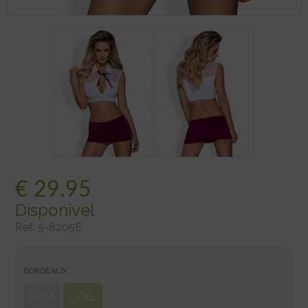
€
29.95
Disponivel
Ref:
5-8205E
BORDEAUX
S/M
L/XL