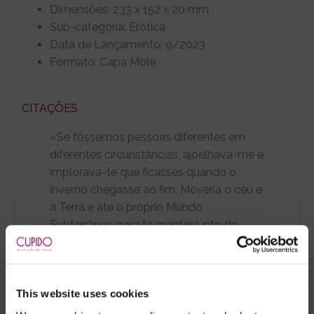
Dimensões: 233 x 152 x 20 mm
Sub-categoria: Erótica
Data de Lançamento: 9/2023
Formato: Capa Mole
CITAÇÕES
«Se fôssemos pessoas diferentes em
diferentes circunstâncias, ajoelhava-me e
implorava-te que ficasses quando o
inverno chegasse ao fim. Moveria o céu e
a Terra e até o próprio Mundo
Subterrâneo para te manter junto de
mim.»
«És lindo para mim. As cicatrizes fazem
This website uses cookies
parte disso, fazem parte de ti. São a
marca de tudo a que sobreviveste, de