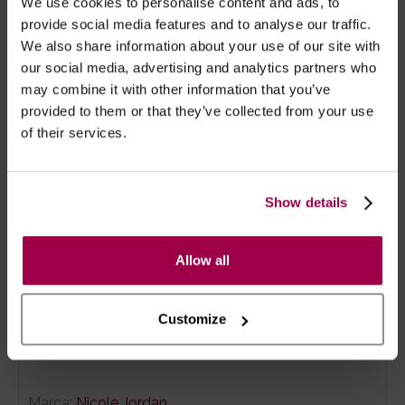
We use cookies to personalise content and ads, to
como és forte.»
provide social media features and to analyse our traffic.
We also share information about your use of our site with
«O poder tem tanto que ver com
our social media, advertising and analytics partners who
perceção como com os recursos que se
may combine it with other information that you’ve
tem ao dispor.
provided to them or that they’ve collected from your use
of their services.
?CRITICAS
Show details
«Deliciosamente inventivo... EsTe
romance escaldante é um vencedor.»
Publishers Weekly
Allow all
«Mais sexy é impossível.»
Customize
Entertainment Weekly
Marca:
Nicole Jordan