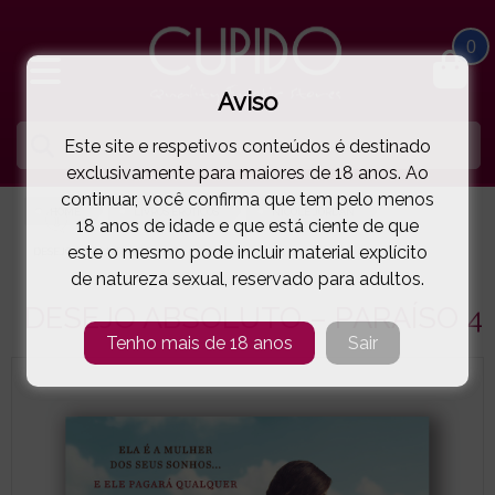
0
Aviso
Este site e respetivos conteúdos é destinado
exclusivamente para maiores de 18 anos. Ao
continuar, você confirma que tem pelo menos
HOME
LIVROS ERÓTICOS
NICOLE JORDAN
18 anos de idade e que está ciente de que
este o mesmo pode incluir material explícito
DESEJO ABSOLUTO – PARAÍSO 4
( 103-46334 )
de natureza sexual, reservado para adultos.
DESEJO ABSOLUTO – PARAÍSO 4
Tenho mais de 18 anos
Sair